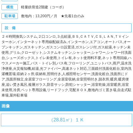
構造
軽量鉄骨造2階建（コーポ）
駐車場
敷地内：13,200円／月 ★先着1台のみ
設 備
２４時間換気システム,２口コンロ,３点給湯,ＢＳ,ＣＡＴＶ,ＣＳ,ＬＡＮ,ＴＶイン
ターホン,インターネット専用線配線済み,インターホン,エアコン,オートバス,オー
プンキッチン,ガスキッチン,ガスコンロ設置済,ガスレンジ付,ガス給湯,キッチン未
使用,グリル,クローゼット,システムキッチン,シャッター,シャワー,シャワー付洗面
台,シューズボックス,トイレ未使用,トイレ有,ネット使用料不要,ネット専用回線,ハ
ウスメーカー施工,バス・トイレ別,バス有,フローリング,ユニットバス,雨戸,温水洗
浄便座,火災報知機,給湯,光ファイバー,高速ネット対応,三面鏡付洗面化粧台,室内洗
濯機置場,収納２ヶ所,収納有,照明付き,人感照明センサー,洗面化粧台,洗面所にド
ア,洗面所独立,全居室フローリング,全居室収納,全室照明付き,脱衣所,暖房,暖房便
座,追い焚き風呂,複層ガラス,防音サッシ,防犯シャッター,浴室乾燥,浴室暖房,浴室
未使用,冷房,ペット専用設備,リードフック,宅配ＢＯＸ,敷地内ゴミ置き場,自走式駐
車場,屋外駐車場
画像
（28.81㎡）１Ｋ