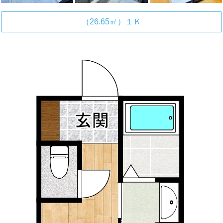
（26.65㎡）１Ｋ