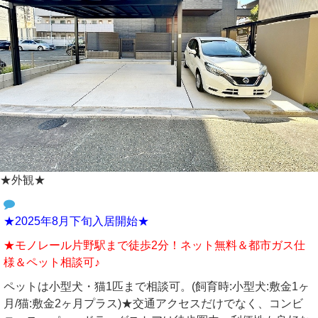
★外観★
★2025年8月下旬入居開始★
★モノレール片野駅まで徒歩2分！ネット無料＆都市ガス仕
様＆ペット相談可♪
ペットは小型犬・猫1匹まで相談可。(飼育時:小型犬:敷金1ヶ
月/猫:敷金2ヶ月プラス)★交通アクセスだけでなく、コンビ