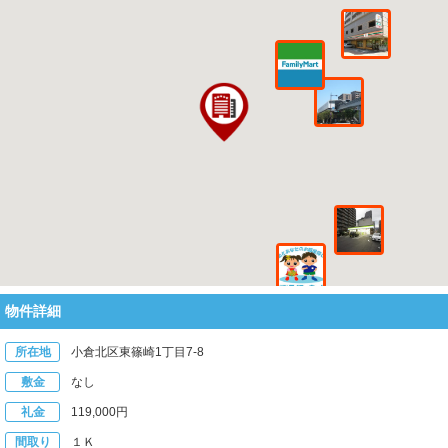
物件詳細
所在地
小倉北区東篠崎1丁目7-8
敷金
なし
礼金
119,000円
間取り
１Ｋ