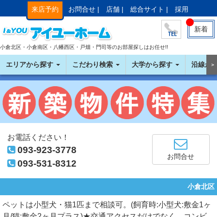
来店予約
お問合せ |
店舗 |
総合サイト |
採用
新着
小倉北区・小倉南区・八幡西区・戸畑・門司等のお部屋探しはお任せ!!
エリアから探す
こだわり検索
大学から探す
沿線か
＞
お電話ください！
093-923-3778
お問合せ
093-531-8312
小倉北区
ペットは小型犬・猫1匹まで相談可。(飼育時:小型犬:敷金1ヶ
月/猫:敷金2ヶ月プラス)★交通アクセスだけでなく、コンビ