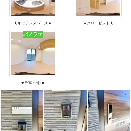
★キッチンスペース★
★クローゼット★
パノラマ
★洋室7.2帖★