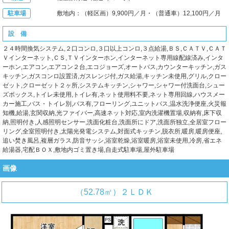
駐車場
敷地内：（軽区画）9,900円／月・（普通車）12,100円／月
設 備
２４時間換気システム,２口コンロ,３口以上コンロ,３点給湯,ＢＳ,ＣＡＴＶ,ＣＡＴ
Ｖインターネット,ＣＳ,ＴＶインターホン,インターネット専用線配線済み,インタ
ーホン,エアコン,エアコン２台,エコジョーズ,オートバス,カウンターキッチン,ガス
キッチン,ガスコンロ設置済,ガスレンジ付,ガス給湯,キッチン未使用,グリル,クロー
ゼット,クローゼット２ヶ所,システムキッチン,シャワー,シャワー付洗面台,シュー
ズボックス,トイレ未使用,トイレ有,ネット使用料不要,ネット専用回線,ハウスメー
カー施工,バス・トイレ別,バス有,フローリング,ユニットバス,温水洗浄便座,火災報
知機,給湯,玄関収納,光ファイバー,高速ネット対応,室内洗濯機置場,収納有,床下収
納,照明付き,人感照明センサー,洗面化粧台,洗面所にドア,洗面所独立,全居室フロー
リング,全室照明付き,太陽光発電システム,対面式キッチン,脱衣所,暖房,暖房便座,
追い焚き風呂,複層ガラス,防音サッシ,浴室乾燥,浴室暖房,浴室未使用,冷房,省エネ
給湯器,宅配ＢＯＸ,敷地内ゴミ置き場,自走式駐車場,屋外駐車場
画像
（52.78㎡）２ＬＤＫ