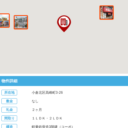
物件詳細
所在地
小倉北区高峰町3-26
敷金
なし
礼金
２ヶ月
間取り
１ＬＤＫ・２ＬＤＫ
構造
軽量鉄骨造3階建（コーポ）