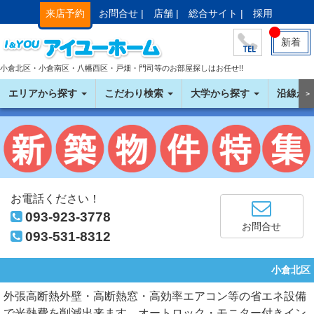
来店予約
お問合せ |
店舗 |
総合サイト |
採用
新着
小倉北区・小倉南区・八幡西区・戸畑・門司等のお部屋探しはお任せ!!
エリアから探す
こだわり検索
大学から探す
沿線か
＞
お電話ください！
093-923-3778
お問合せ
093-531-8312
小倉北区
外張高断熱外壁・高断熱窓・高効率エアコン等の省エネ設備
で光熱費を削減出来ます。オートロック・モニター付きイン