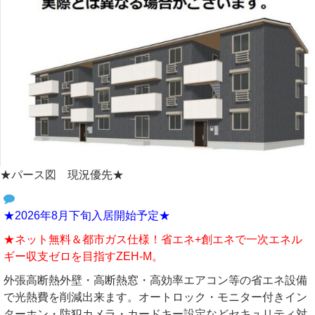
★パース図 現況優先★
★2026年8月下旬入居開始予定★
★ネット無料＆都市ガス仕様！省エネ+創エネで一次エネル
ギー収支ゼロを目指すZEH-M。
外張高断熱外壁・高断熱窓・高効率エアコン等の省エネ設備
で光熱費を削減出来ます。オートロック・モニター付きイン
ターホン・防犯カメラ・カードキー設定などセキュリティ対