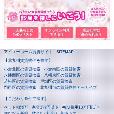
一人暮らしの
オンライン内見
来店せずに
ToDoリスト
できる？
決められる？
アイユーホーム賃貸サイト
SITEMAP
【北九州賃貸物件を探す】
小倉北区の賃貸検索
小倉南区の賃貸検索
八幡西区の賃貸検索
八幡東区の賃貸検索
若松区の賃貸検索
戸畑区の賃貸検索
門司区の賃貸検索
北九州市の賃貸物件アーカイブ
【こだわり条件で探す】
ペット相談可
家賃3万円以下
初期費用10万円以下
住むなら新築
敷金0・礼金0
都市ガス