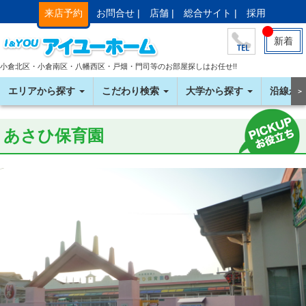
来店予約
お問合せ |
店舗 |
総合サイト |
採用
新着
小倉北区・小倉南区・八幡西区・戸畑・門司等のお部屋探しはお任せ!!
エリアから探す
こだわり検索
大学から探す
沿線か
＞
あさひ保育園