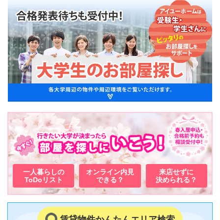
一人暮らしの
オンライン内見
来店せずに
ToDoリスト
できる？
決められる？
賃貸物件かんたんエリア検索