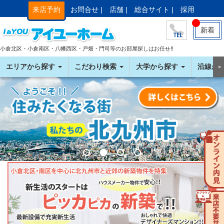
来店予約
お問合せ |
店舗 |
総合サイト |
採用
新着
小倉北区・小倉南区・八幡西区・戸畑・門司等のお部屋探しはお任せ!!
エリアから探す
こだわり検索
大学から探す
沿線か
＞