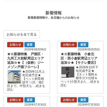
新着情報
新着新築情報や、各店舗からのお知らせ
お知らせを全て見る
お知らせ
賃貸
お知らせ
賃貸
2026年08月06日
2026年08月05日
★☆新築特集 戸畑区・
★☆新築特集 小倉北
九州工大前駅周辺エリア
区・西小倉駅周辺エリア
追加☆★【（仮称）ジー
追加☆★【サクレ愛宕】
メゾン戸畑フローレ】
★2026年10月下
旬完成予定★
★2026年11月上
【ネット無料＆
旬完成予定★
都市ガス仕様＆
【ペット飼育相
ペット(小型犬また ...続きを
談可！(犬・猫2
読む
匹まで。中型犬も ...続きを
読む
お知らせ
賃貸
お知らせ
賃貸
2026年07月30日
2026年07月30日