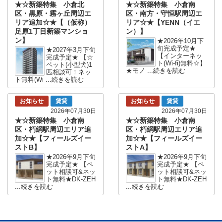
★☆新築特集 小倉北
★☆新築特集 小倉南
区・黒原・霧ヶ丘周辺エ
区・南方・守恒駅周辺エ
リア追加☆★【（仮称）
リア☆★【YENN（イエ
足原1丁目新築マンショ
ン）】
ン】
★2026年10月下
旬完成予定★
★2027年3月下旬
【インターネッ
完成予定★ 【☆
ト(Wi-fi)無料☆】
ペット(小型犬)1
★モノ ...続きを読む
匹相談可！ネッ
ト無料(Wi ...続きを読む
お知らせ
賃貸
お知らせ
賃貸
2026年07月30日
2026年07月30日
★☆新築特集 小倉南
★☆新築特集 小倉南
区・朽網駅周辺エリア追
区・朽網駅周辺エリア追
加☆★【フィールズイー
加☆★【フィールズイー
ストB】
ストA】
★2026年9月下旬
★2026年9月下旬
完成予定★ 【ペ
完成予定★ 【ペ
ット相談可&ネッ
ット相談可&ネッ
ト無料★DK-ZEH
ト無料★DK-ZEH
...続きを読む
...続きを読む