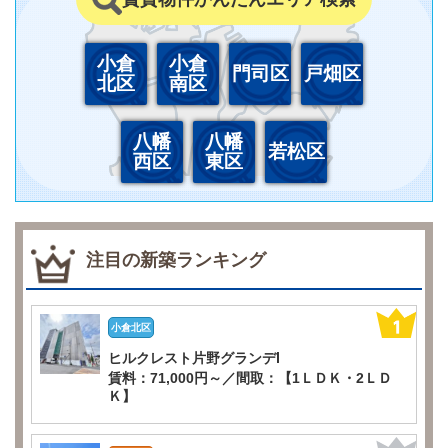
小倉
小倉
門司区
戸畑区
北区
南区
八幡
八幡
若松区
西区
東区
注目の新築ランキング
小倉北区
ヒルクレスト片野グランデⅠ
賃料：71,000円～／間取：【1ＬＤＫ・2ＬＤ
Ｋ】