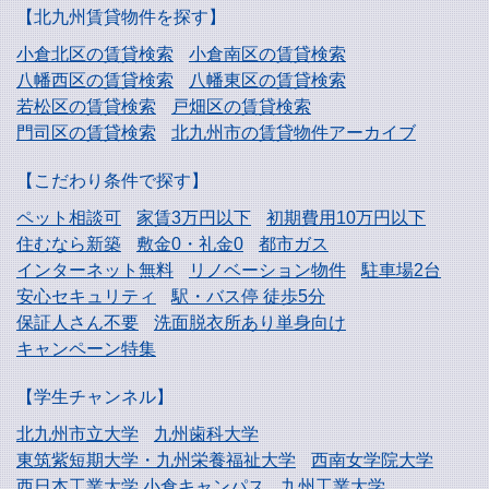
【北九州賃貸物件を探す】
小倉北区の賃貸検索
小倉南区の賃貸検索
八幡西区の賃貸検索
八幡東区の賃貸検索
若松区の賃貸検索
戸畑区の賃貸検索
門司区の賃貸検索
北九州市の賃貸物件アーカイブ
【こだわり条件で探す】
ペット相談可
家賃3万円以下
初期費用10万円以下
住むなら新築
敷金0・礼金0
都市ガス
インターネット無料
リノベーション物件
駐車場2台
安心セキュリティ
駅・バス停 徒歩5分
保証人さん不要
洗面脱衣所あり単身向け
キャンペーン特集
【学生チャンネル】
北九州市立大学
九州歯科大学
東筑紫短期大学・
九州栄養福祉大学
西南女学院大学
西日本工業大学
小倉キャンパス
九州工業大学