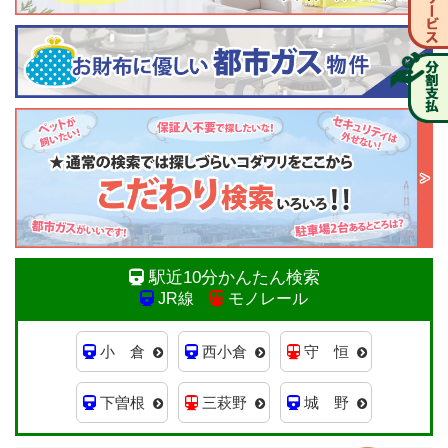
駅近10分かんたん検索
JR線
モノレール
小 倉
西小倉
守 恒
下曽根
三萩野
城 野