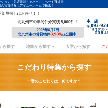
ンション・分譲賃貸・アパート、ペット可賃貸、
州の賃貸情報はアイユーホームで検索！
お部屋探しはお任せ！！
北九州市の年間仲介実績 5,000件！
2026年8月7日
8,989
北九州市の賃貸物件
公開中!
部屋
から探す
地図から探す
大学から探す
こ
こだわり特集から探す
一番のこだわりは、何ですか？