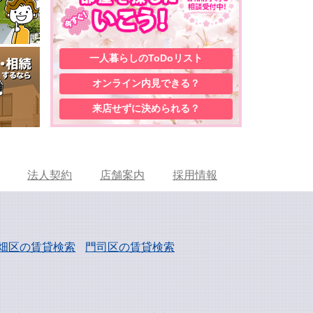
一人暮らしの
ToDoリスト
オンライン内見
できる？
来店せずに
決められる？
法人契約
店舗案内
採用情報
畑区の賃貸検索
門司区の賃貸検索