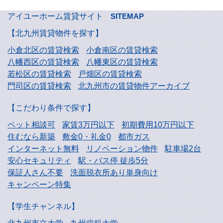
アイユーホーム賃貸サイト
SITEMAP
【北九州賃貸物件を探す】
小倉北区の賃貸検索
小倉南区の賃貸検索
八幡西区の賃貸検索
八幡東区の賃貸検索
若松区の賃貸検索
戸畑区の賃貸検索
門司区の賃貸検索
北九州市の賃貸物件アーカイブ
【こだわり条件で探す】
ペット相談可
家賃3万円以下
初期費用10万円以下
住むなら新築
敷金0・礼金0
都市ガス
インターネット無料
リノベーション物件
駐車場2台
安心セキュリティ
駅・バス停 徒歩5分
保証人さん不要
洗面脱衣所あり単身向け
キャンペーン特集
【学生チャンネル】