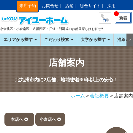
来店予約
お問合せ |
店舗 |
総合サイト |
採用
新着
小倉北区・小倉南区・八幡西区・戸畑・門司等のお部屋探しはお任せ!!
エリアから探す
こだわり検索
大学から探す
沿線か
＞
店舗案内
北九州市内に2店舗、
地域密着30年以上の安心！
ホーム
>
会社概要
> 店舗案内
本店へ
小倉店へ