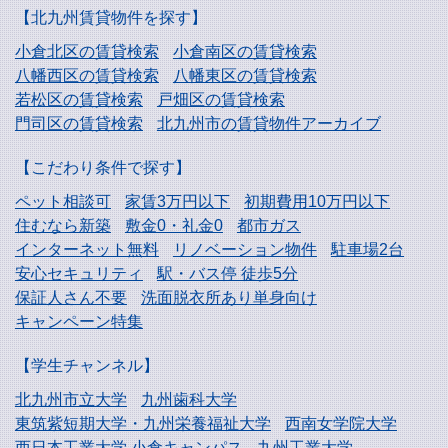
【北九州賃貸物件を探す】
小倉北区の賃貸検索
小倉南区の賃貸検索
八幡西区の賃貸検索
八幡東区の賃貸検索
若松区の賃貸検索
戸畑区の賃貸検索
門司区の賃貸検索
北九州市の賃貸物件アーカイブ
【こだわり条件で探す】
ペット相談可
家賃3万円以下
初期費用10万円以下
住むなら新築
敷金0・礼金0
都市ガス
インターネット無料
リノベーション物件
駐車場2台
安心セキュリティ
駅・バス停 徒歩5分
保証人さん不要
洗面脱衣所あり単身向け
キャンペーン特集
【学生チャンネル】
北九州市立大学
九州歯科大学
東筑紫短期大学・
九州栄養福祉大学
西南女学院大学
西日本工業大学
小倉キャンパス
九州工業大学