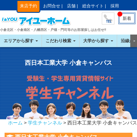
来店予約
お問合せ |
店舗 |
総合サイト |
採用
新着
小倉北区・小倉南区・八幡西区・戸畑・門司等のお部屋探しはお任せ!!
エリアから探す
こだわり検索
大学から探す
沿線か
＞
西日本工業大学 小倉キャンパス
ホーム
>
学生チャンネル
> 西日本工業大学 小倉キャンパス