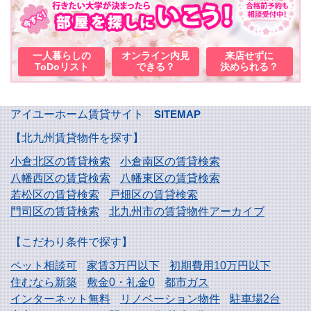
一人暮らしの
オンライン内見
来店せずに
ToDoリスト
できる？
決められる？
アイユーホーム賃貸サイト
SITEMAP
【北九州賃貸物件を探す】
小倉北区の賃貸検索
小倉南区の賃貸検索
八幡西区の賃貸検索
八幡東区の賃貸検索
若松区の賃貸検索
戸畑区の賃貸検索
門司区の賃貸検索
北九州市の賃貸物件アーカイブ
【こだわり条件で探す】
ペット相談可
家賃3万円以下
初期費用10万円以下
住むなら新築
敷金0・礼金0
都市ガス
インターネット無料
リノベーション物件
駐車場2台