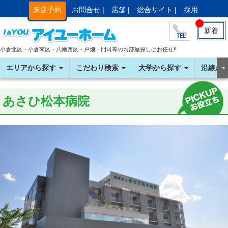
来店予約
お問合せ |
店舗 |
総合サイト |
採用
新着
小倉北区・小倉南区・八幡西区・戸畑・門司等のお部屋探しはお任せ!!
エリアから探す
こだわり検索
大学から探す
沿線か
＞
あさひ松本病院