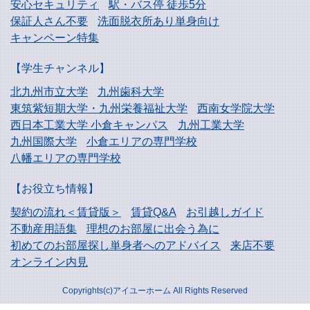
安心セキュリティ
駅・バス停 徒歩5分
保証人さん不要
洗面脱衣所あり単身向け
キャンペーン特集
【学生チャンネル】
北九州市立大学
九州歯科大学
東筑紫短期大学・
九州栄養福祉大学
西南女学院大学
西日本工業大学
小倉キャンパス
九州工業大学
九州国際大学
小倉エリアの専門学校
八幡エリアの専門学校
【お役立ち情報】
契約の流れ＜賃貸版＞
賃貸Q&A
お引越しガイド
不動産用語集
理想のお部屋に出会う為に
初めてのお部屋探し
単身者へのアドバイス
来店不要
オンライン内見
Copyrights(c)アイユーホーム All Rights Reserved