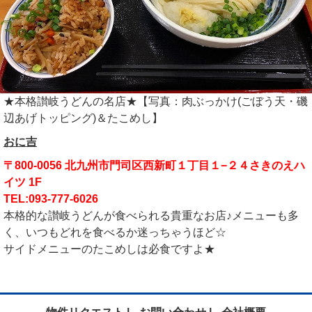
★本格讃岐うどんの名店★【写真：肉ぶっかけ(ごぼう天・磯
辺あげトッピング)＆たこめし】
おに吉
〒800-0056 北九州市門司区西新町１丁目１−２４さきのえハ
イツ 1F
TEL:093-777-6026
本格的な讃岐うどんが食べられる貴重なお店♪メニューも多
く、いつもどれを食べるか迷っちゃうほど☆
サイドメニューのたこめしは必食ですよ★