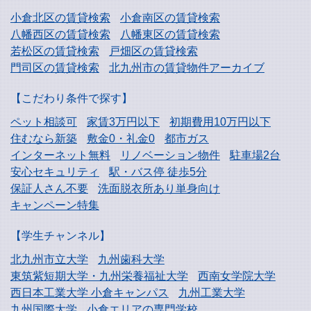
小倉北区の賃貸検索
小倉南区の賃貸検索
八幡西区の賃貸検索
八幡東区の賃貸検索
若松区の賃貸検索
戸畑区の賃貸検索
門司区の賃貸検索
北九州市の賃貸物件アーカイブ
【こだわり条件で探す】
ペット相談可
家賃3万円以下
初期費用10万円以下
住むなら新築
敷金0・礼金0
都市ガス
インターネット無料
リノベーション物件
駐車場2台
安心セキュリティ
駅・バス停 徒歩5分
保証人さん不要
洗面脱衣所あり単身向け
キャンペーン特集
【学生チャンネル】
北九州市立大学
九州歯科大学
東筑紫短期大学・
九州栄養福祉大学
西南女学院大学
西日本工業大学
小倉キャンパス
九州工業大学
九州国際大学
小倉エリアの専門学校