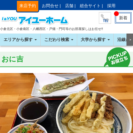
来店予約
お問合せ |
店舗 |
総合サイト |
採用
新着
小倉北区・小倉南区・八幡西区・戸畑・門司等のお部屋探しはお任せ!!
エリアから探す
こだわり検索
大学から探す
沿線か
＞
おに吉