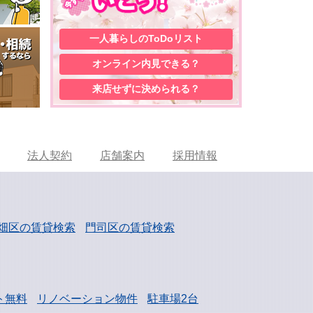
一人暮らしの
ToDoリスト
オンライン内見
できる？
来店せずに
決められる？
法人契約
店舗案内
採用情報
畑区の賃貸検索
門司区の賃貸検索
ト無料
リノベーション物件
駐車場2台