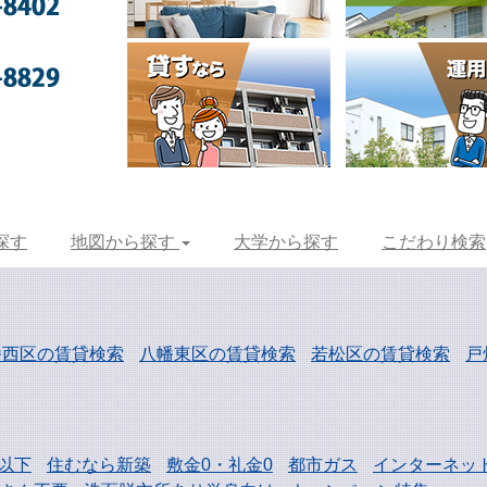
探す
地図から探す
大学から探す
こだわり検索
幡西区の賃貸検索
八幡東区の賃貸検索
若松区の賃貸検索
戸
以下
住むなら新築
敷金0・礼金0
都市ガス
インターネッ