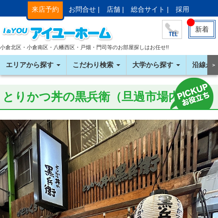
来店予約
お問合せ |
店舗 |
総合サイト |
採用
新着
小倉北区・小倉南区・八幡西区・戸畑・門司等のお部屋探しはお任せ!!
エリアから探す
こだわり検索
大学から探す
沿線か
＞
とりかつ丼の黒兵衛（旦過市場内）