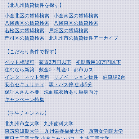
【北九州賃貸物件を探す】
小倉北区の賃貸検索
小倉南区の賃貸検索
八幡西区の賃貸検索
八幡東区の賃貸検索
若松区の賃貸検索
戸畑区の賃貸検索
門司区の賃貸検索
北九州市の賃貸物件アーカイブ
【こだわり条件で探す】
ペット相談可
家賃3万円以下
初期費用10万円以下
住むなら新築
敷金0・礼金0
都市ガス
インターネット無料
リノベーション物件
駐車場2台
安心セキュリティ
駅・バス停 徒歩5分
保証人さん不要
洗面脱衣所あり単身向け
キャンペーン特集
【学生チャンネル】
北九州市立大学
九州歯科大学
東筑紫短期大学・
九州栄養福祉大学
西南女学院大学
西日本工業大学
小倉キャンパス
九州工業大学