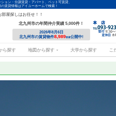
ンション・分譲賃貸・アパート、ペット可賃貸、
州の賃貸情報はアイユーホームで検索！
お部屋探しはお任せ！！
北九州市の年間仲介実績 5,000件！
2026年8月6日
8,989
北九州市の賃貸物件
公開中!
部屋
から探す
地図から探す
大学から探す
こ