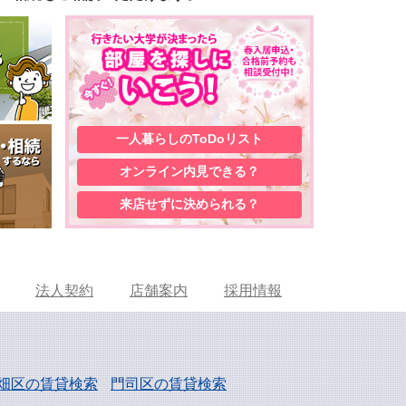
一人暮らしの
ToDoリスト
オンライン内見
できる？
来店せずに
決められる？
法人契約
店舗案内
採用情報
畑区の賃貸検索
門司区の賃貸検索