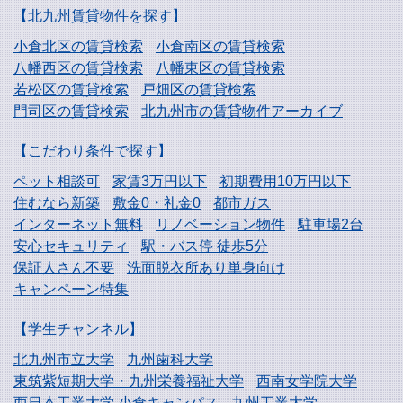
【北九州賃貸物件を探す】
小倉北区の賃貸検索
小倉南区の賃貸検索
八幡西区の賃貸検索
八幡東区の賃貸検索
若松区の賃貸検索
戸畑区の賃貸検索
門司区の賃貸検索
北九州市の賃貸物件アーカイブ
【こだわり条件で探す】
ペット相談可
家賃3万円以下
初期費用10万円以下
住むなら新築
敷金0・礼金0
都市ガス
インターネット無料
リノベーション物件
駐車場2台
安心セキュリティ
駅・バス停 徒歩5分
保証人さん不要
洗面脱衣所あり単身向け
キャンペーン特集
【学生チャンネル】
北九州市立大学
九州歯科大学
東筑紫短期大学・
九州栄養福祉大学
西南女学院大学
西日本工業大学
小倉キャンパス
九州工業大学