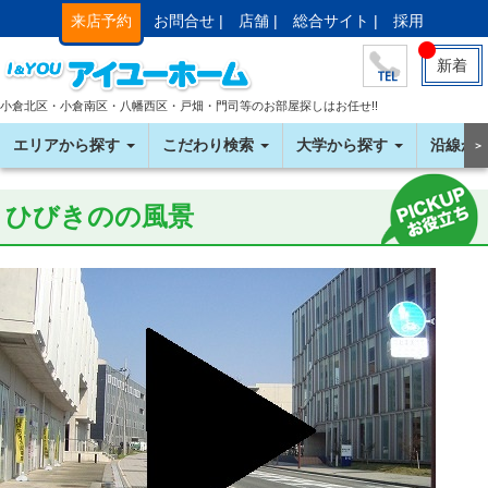
来店予約
お問合せ |
店舗 |
総合サイト |
採用
新着
小倉北区・小倉南区・八幡西区・戸畑・門司等のお部屋探しはお任せ!!
エリアから探す
こだわり検索
大学から探す
沿線か
＞
ひびきのの風景