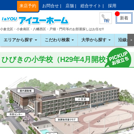
来店予約
お問合せ |
店舗 |
総合サイト |
採用
新着
小倉北区・小倉南区・八幡西区・戸畑・門司等のお部屋探しはお任せ!!
エリアから探す
こだわり検索
大学から探す
沿線か
＞
ひびきの小学校（H29年4月開校予定）