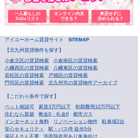
一人暮らしの
オンライン内見
来店せずに
ToDoリスト
できる？
決められる？
アイユーホーム賃貸サイト
SITEMAP
【北九州賃貸物件を探す】
小倉北区の賃貸検索
小倉南区の賃貸検索
八幡西区の賃貸検索
八幡東区の賃貸検索
若松区の賃貸検索
戸畑区の賃貸検索
門司区の賃貸検索
北九州市の賃貸物件アーカイブ
【こだわり条件で探す】
ペット相談可
家賃3万円以下
初期費用10万円以下
住むなら新築
敷金0・礼金0
都市ガス
インターネット無料
リノベーション物件
駐車場2台
安心セキュリティ
駅・バス停 徒歩5分
保証人さん不要
洗面脱衣所あり単身向け