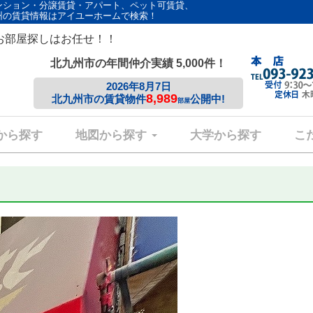
ンション・分譲賃貸・アパート、ペット可賃貸、
州の賃貸情報はアイユーホームで検索！
お部屋探しはお任せ！！
北九州市の年間仲介実績 5,000件！
2026年8月7日
8,989
北九州市の賃貸物件
公開中!
部屋
から探す
地図から探す
大学から探す
こ