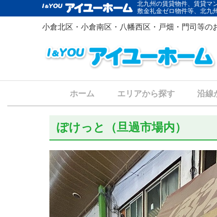
北九州の賃貸物件、賃貸マ
敷金礼金ゼロ物件等、北九
小倉北区・小倉南区・八幡西区・戸畑・門司等の
ホーム
エリアから探す
沿線
ぽけっと（旦過市場内）