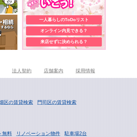
一人暮らしの
ToDoリスト
オンライン内見
できる？
来店せずに
決められる？
法人契約
店舗案内
採用情報
畑区の賃貸検索
門司区の賃貸検索
ト無料
リノベーション物件
駐車場2台