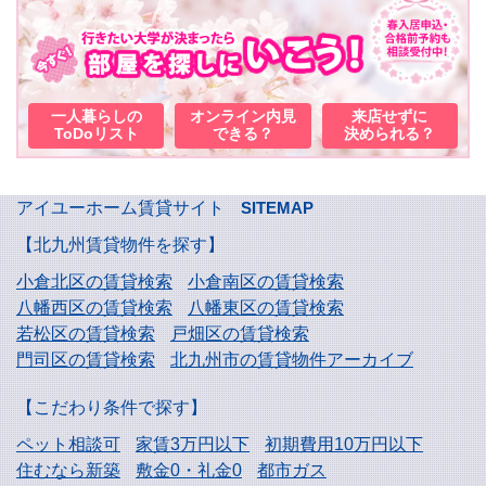
一人暮らしの
オンライン内見
来店せずに
ToDoリスト
できる？
決められる？
アイユーホーム賃貸サイト
SITEMAP
【北九州賃貸物件を探す】
小倉北区の賃貸検索
小倉南区の賃貸検索
八幡西区の賃貸検索
八幡東区の賃貸検索
若松区の賃貸検索
戸畑区の賃貸検索
門司区の賃貸検索
北九州市の賃貸物件アーカイブ
【こだわり条件で探す】
ペット相談可
家賃3万円以下
初期費用10万円以下
住むなら新築
敷金0・礼金0
都市ガス