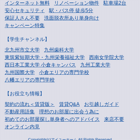
インターネット無料
リノベーション物件
駐車場2台
安心セキュリティ
駅・バス停 徒歩5分
保証人さん不要
洗面脱衣所あり単身向け
キャンペーン特集
【学生チャンネル】
北九州市立大学
九州歯科大学
東筑紫短期大学・
九州栄養福祉大学
西南女学院大学
西日本工業大学
小倉キャンパス
九州工業大学
九州国際大学
小倉エリアの専門学校
八幡エリアの専門学校
【お役立ち情報】
契約の流れ＜賃貸版＞
賃貸Q&A
お引越しガイド
不動産用語集
理想のお部屋に出会う為に
初めてのお部屋探し
単身者へのアドバイス
来店不要
オンライン内見
Copyrights(c)アイユーホーム All Rights Reserved