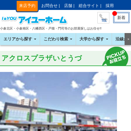
来店予約
お問合せ |
店舗 |
総合サイト |
採用
新着
小倉北区・小倉南区・八幡西区・戸畑・門司等のお部屋探しはお任せ!!
エリアから探す
こだわり検索
大学から探す
沿線か
＞
アクロスプラザいとうづ