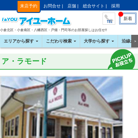
来店予約
お問合せ |
店舗 |
総合サイト |
採用
新着
小倉北区・小倉南区・八幡西区・戸畑・門司等のお部屋探しはお任せ!!
エリアから探す
こだわり検索
大学から探す
沿線か
＞
ア・ラモード