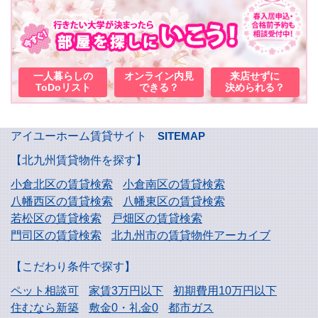
一人暮らしの
オンライン内見
来店せずに
ToDoリスト
できる？
決められる？
アイユーホーム賃貸サイト
SITEMAP
【北九州賃貸物件を探す】
小倉北区の賃貸検索
小倉南区の賃貸検索
八幡西区の賃貸検索
八幡東区の賃貸検索
若松区の賃貸検索
戸畑区の賃貸検索
門司区の賃貸検索
北九州市の賃貸物件アーカイブ
【こだわり条件で探す】
ペット相談可
家賃3万円以下
初期費用10万円以下
住むなら新築
敷金0・礼金0
都市ガス