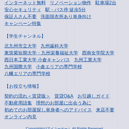
インターネット無料
リノベーション物件
駐車場2台
安心セキュリティ
駅・バス停 徒歩5分
保証人さん不要
洗面脱衣所あり単身向け
キャンペーン特集
【学生チャンネル】
北九州市立大学
九州歯科大学
東筑紫短期大学・
九州栄養福祉大学
西南女学院大学
西日本工業大学
小倉キャンパス
九州工業大学
九州国際大学
小倉エリアの専門学校
八幡エリアの専門学校
【お役立ち情報】
契約の流れ＜賃貸版＞
賃貸Q&A
お引越しガイド
不動産用語集
理想のお部屋に出会う為に
初めてのお部屋探し
単身者へのアドバイス
来店不要
オンライン内見
Copyrights(c)アイユーホーム All Rights Reserved