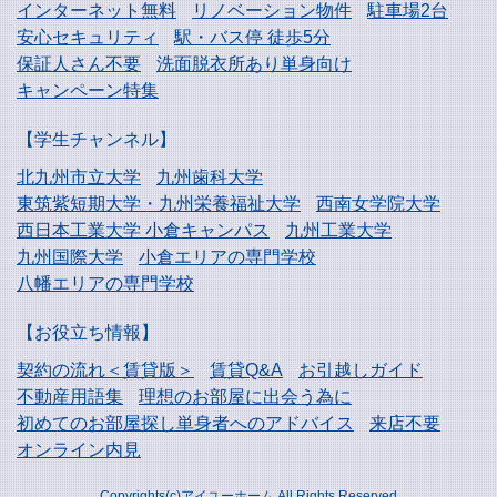
インターネット無料
リノベーション物件
駐車場2台
安心セキュリティ
駅・バス停 徒歩5分
保証人さん不要
洗面脱衣所あり単身向け
キャンペーン特集
【学生チャンネル】
北九州市立大学
九州歯科大学
東筑紫短期大学・
九州栄養福祉大学
西南女学院大学
西日本工業大学
小倉キャンパス
九州工業大学
九州国際大学
小倉エリアの専門学校
八幡エリアの専門学校
【お役立ち情報】
契約の流れ＜賃貸版＞
賃貸Q&A
お引越しガイド
不動産用語集
理想のお部屋に出会う為に
初めてのお部屋探し
単身者へのアドバイス
来店不要
オンライン内見
Copyrights(c)アイユーホーム All Rights Reserved