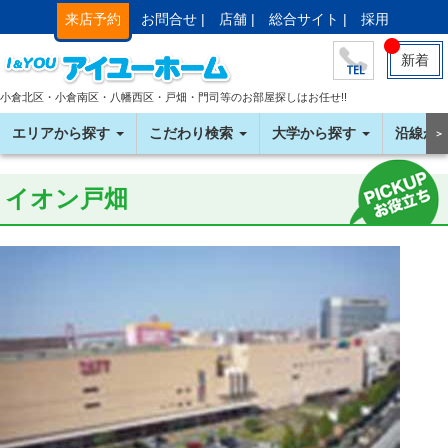
来店予約
お問合せ |
店舗 |
総合サイト |
採用
新着
小倉北区・小倉南区・八幡西区・戸畑・門司等のお部屋探しはお任せ!!
エリアから探す
こだわり検索
大学から探す
沿線か
＞
イオン戸畑