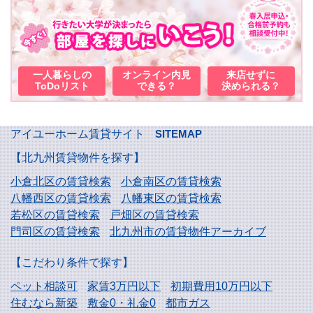
一人暮らしの
オンライン内見
来店せずに
ToDoリスト
できる？
決められる？
アイユーホーム賃貸サイト
SITEMAP
【北九州賃貸物件を探す】
小倉北区の賃貸検索
小倉南区の賃貸検索
八幡西区の賃貸検索
八幡東区の賃貸検索
若松区の賃貸検索
戸畑区の賃貸検索
門司区の賃貸検索
北九州市の賃貸物件アーカイブ
【こだわり条件で探す】
ペット相談可
家賃3万円以下
初期費用10万円以下
住むなら新築
敷金0・礼金0
都市ガス