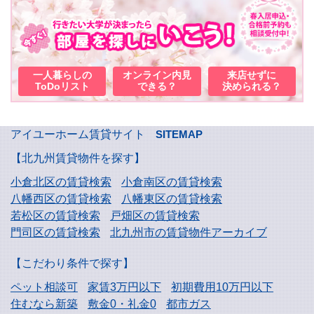
一人暮らしの
オンライン内見
来店せずに
ToDoリスト
できる？
決められる？
アイユーホーム賃貸サイト
SITEMAP
【北九州賃貸物件を探す】
小倉北区の賃貸検索
小倉南区の賃貸検索
八幡西区の賃貸検索
八幡東区の賃貸検索
若松区の賃貸検索
戸畑区の賃貸検索
門司区の賃貸検索
北九州市の賃貸物件アーカイブ
【こだわり条件で探す】
ペット相談可
家賃3万円以下
初期費用10万円以下
住むなら新築
敷金0・礼金0
都市ガス