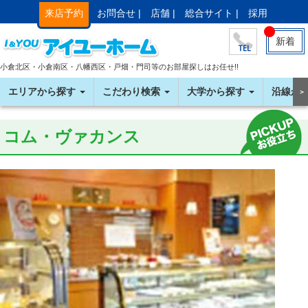
来店予約
お問合せ |
店舗 |
総合サイト |
採用
新着
小倉北区・小倉南区・八幡西区・戸畑・門司等のお部屋探しはお任せ!!
エリアから探す
こだわり検索
大学から探す
沿線か
＞
コム・ヴァカンス