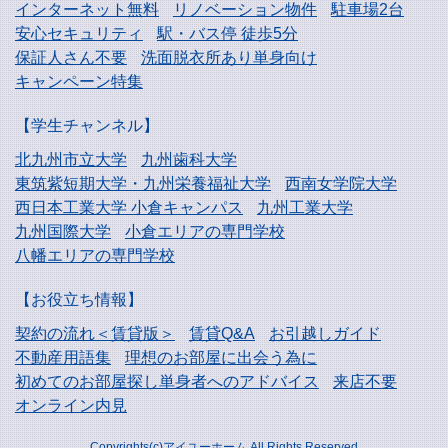
インターネット無料
リノベーション物件
駐車場2台
安心セキュリティ
駅・バス停 徒歩5分
保証人さん不要
洗面脱衣所あり単身向け
キャンペーン特集
【学生チャンネル】
北九州市立大学
九州歯科大学
東筑紫短期大学・
九州栄養福祉大学
西南女学院大学
西日本工業大学
小倉キャンパス
九州工業大学
九州国際大学
小倉エリアの専門学校
八幡エリアの専門学校
【お役立ち情報】
契約の流れ＜賃貸版＞
賃貸Q&A
お引越しガイド
不動産用語集
理想のお部屋に出会う為に
初めてのお部屋探し
単身者へのアドバイス
来店不要
オンライン内見
Copyrights(c)アイユーホーム All Rights Reserved