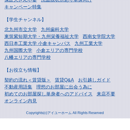
キャンペーン特集
【学生チャンネル】
北九州市立大学
九州歯科大学
東筑紫短期大学・
九州栄養福祉大学
西南女学院大学
西日本工業大学
小倉キャンパス
九州工業大学
九州国際大学
小倉エリアの専門学校
八幡エリアの専門学校
【お役立ち情報】
契約の流れ＜賃貸版＞
賃貸Q&A
お引越しガイド
不動産用語集
理想のお部屋に出会う為に
初めてのお部屋探し
単身者へのアドバイス
来店不要
オンライン内見
Copyrights(c)アイユーホーム All Rights Reserved