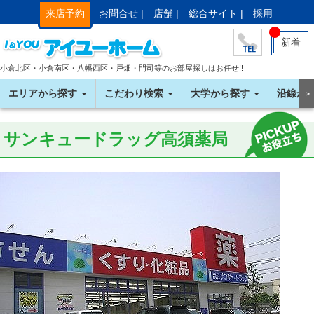
来店予約
お問合せ |
店舗 |
総合サイト |
採用
新着
小倉北区・小倉南区・八幡西区・戸畑・門司等のお部屋探しはお任せ!!
エリアから探す
こだわり検索
大学から探す
沿線か
＞
サンキュードラッグ高須薬局