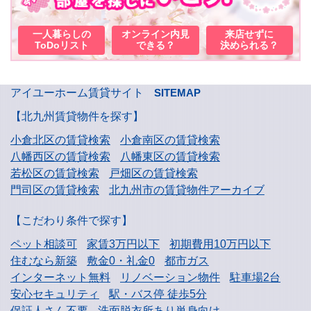
一人暮らしの
オンライン内見
来店せずに
ToDoリスト
できる？
決められる？
アイユーホーム賃貸サイト
SITEMAP
【北九州賃貸物件を探す】
小倉北区の賃貸検索
小倉南区の賃貸検索
八幡西区の賃貸検索
八幡東区の賃貸検索
若松区の賃貸検索
戸畑区の賃貸検索
門司区の賃貸検索
北九州市の賃貸物件アーカイブ
【こだわり条件で探す】
ペット相談可
家賃3万円以下
初期費用10万円以下
住むなら新築
敷金0・礼金0
都市ガス
インターネット無料
リノベーション物件
駐車場2台
安心セキュリティ
駅・バス停 徒歩5分
保証人さん不要
洗面脱衣所あり単身向け