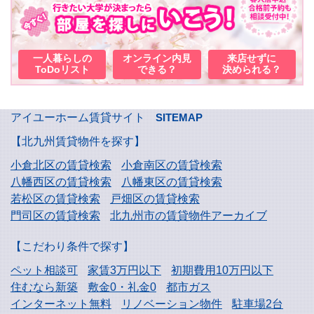
一人暮らしの
オンライン内見
来店せずに
ToDoリスト
できる？
決められる？
アイユーホーム賃貸サイト
SITEMAP
【北九州賃貸物件を探す】
小倉北区の賃貸検索
小倉南区の賃貸検索
八幡西区の賃貸検索
八幡東区の賃貸検索
若松区の賃貸検索
戸畑区の賃貸検索
門司区の賃貸検索
北九州市の賃貸物件アーカイブ
【こだわり条件で探す】
ペット相談可
家賃3万円以下
初期費用10万円以下
住むなら新築
敷金0・礼金0
都市ガス
インターネット無料
リノベーション物件
駐車場2台