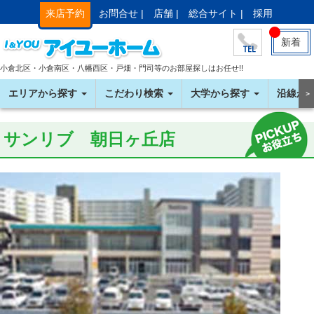
来店予約
お問合せ |
店舗 |
総合サイト |
採用
新着
小倉北区・小倉南区・八幡西区・戸畑・門司等のお部屋探しはお任せ!!
エリアから探す
こだわり検索
大学から探す
沿線か
＞
サンリブ 朝日ヶ丘店