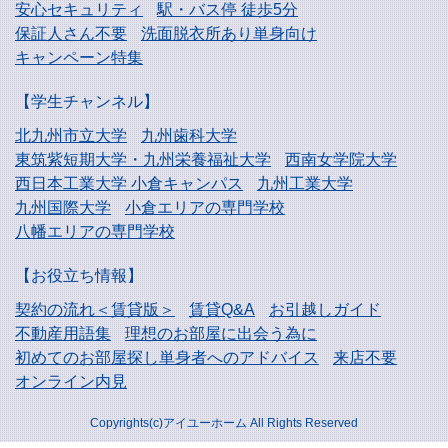
安心セキュリティ
駅・バス停 徒歩5分
保証人さん不要
洗面脱衣所あり単身向け
キャンペーン特集
【学生チャンネル】
北九州市立大学
九州歯科大学
東筑紫短期大学・
九州栄養福祉大学
西南女学院大学
西日本工業大学
小倉キャンパス
九州工業大学
九州国際大学
小倉エリアの専門学校
八幡エリアの専門学校
【お役立ち情報】
契約の流れ＜賃貸版＞
賃貸Q&A
お引越しガイド
不動産用語集
理想のお部屋に出会う為に
初めてのお部屋探し
単身者へのアドバイス
来店不要
オンライン内見
Copyrights(c)アイユーホーム All Rights Reserved