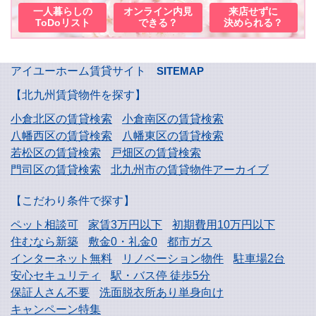
一人暮らしの
オンライン内見
来店せずに
ToDoリスト
できる？
決められる？
アイユーホーム賃貸サイト
SITEMAP
【北九州賃貸物件を探す】
小倉北区の賃貸検索
小倉南区の賃貸検索
八幡西区の賃貸検索
八幡東区の賃貸検索
若松区の賃貸検索
戸畑区の賃貸検索
門司区の賃貸検索
北九州市の賃貸物件アーカイブ
【こだわり条件で探す】
ペット相談可
家賃3万円以下
初期費用10万円以下
住むなら新築
敷金0・礼金0
都市ガス
インターネット無料
リノベーション物件
駐車場2台
安心セキュリティ
駅・バス停 徒歩5分
保証人さん不要
洗面脱衣所あり単身向け
キャンペーン特集