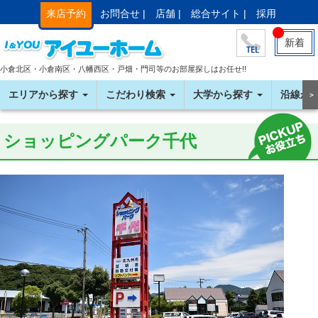
来店予約
お問合せ |
店舗 |
総合サイト |
採用
新着
小倉北区・小倉南区・八幡西区・戸畑・門司等のお部屋探しはお任せ!!
エリアから探す
こだわり検索
大学から探す
沿線か
＞
ショッピングパーク千代