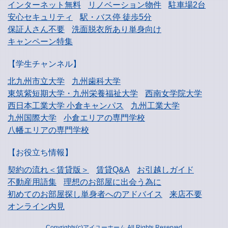
インターネット無料
リノベーション物件
駐車場2台
安心セキュリティ
駅・バス停 徒歩5分
保証人さん不要
洗面脱衣所あり単身向け
キャンペーン特集
【学生チャンネル】
北九州市立大学
九州歯科大学
東筑紫短期大学・
九州栄養福祉大学
西南女学院大学
西日本工業大学
小倉キャンパス
九州工業大学
九州国際大学
小倉エリアの専門学校
八幡エリアの専門学校
【お役立ち情報】
契約の流れ＜賃貸版＞
賃貸Q&A
お引越しガイド
不動産用語集
理想のお部屋に出会う為に
初めてのお部屋探し
単身者へのアドバイス
来店不要
オンライン内見
Copyrights(c)アイユーホーム All Rights Reserved