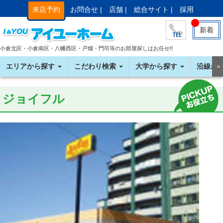
来店予約
お問合せ |
店舗 |
総合サイト |
採用
新着
小倉北区・小倉南区・八幡西区・戸畑・門司等のお部屋探しはお任せ!!
エリアから探す
こだわり検索
大学から探す
沿線か
＞
ジョイフル