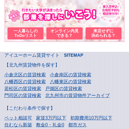
一人暮らしの
オンライン内見
来店せずに
ToDoリスト
できる？
決められる？
アイユーホーム賃貸サイト
SITEMAP
【北九州賃貸物件を探す】
小倉北区の賃貸検索
小倉南区の賃貸検索
八幡西区の賃貸検索
八幡東区の賃貸検索
若松区の賃貸検索
戸畑区の賃貸検索
門司区の賃貸検索
北九州市の賃貸物件アーカイブ
【こだわり条件で探す】
ペット相談可
家賃3万円以下
初期費用10万円以下
住むなら新築
敷金0・礼金0
都市ガス