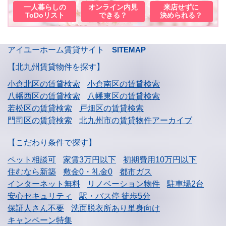
一人暮らしの
オンライン内見
来店せずに
ToDoリスト
できる？
決められる？
アイユーホーム賃貸サイト
SITEMAP
【北九州賃貸物件を探す】
小倉北区の賃貸検索
小倉南区の賃貸検索
八幡西区の賃貸検索
八幡東区の賃貸検索
若松区の賃貸検索
戸畑区の賃貸検索
門司区の賃貸検索
北九州市の賃貸物件アーカイブ
【こだわり条件で探す】
ペット相談可
家賃3万円以下
初期費用10万円以下
住むなら新築
敷金0・礼金0
都市ガス
インターネット無料
リノベーション物件
駐車場2台
安心セキュリティ
駅・バス停 徒歩5分
保証人さん不要
洗面脱衣所あり単身向け
キャンペーン特集