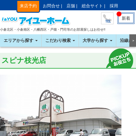
来店予約
お問合せ |
店舗 |
総合サイト |
採用
新着
小倉北区・小倉南区・八幡西区・戸畑・門司等のお部屋探しはお任せ!!
エリアから探す
こだわり検索
大学から探す
沿線か
＞
スピナ枝光店