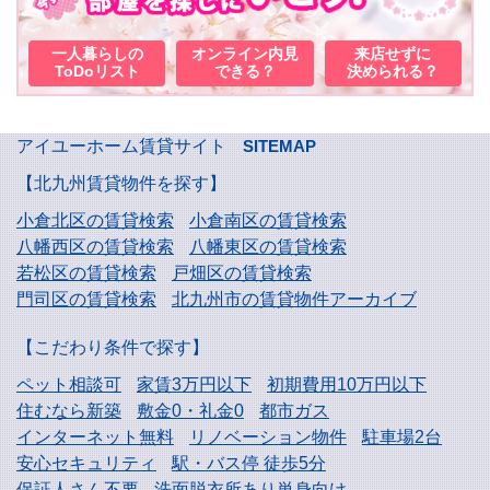
一人暮らしの
オンライン内見
来店せずに
ToDoリスト
できる？
決められる？
アイユーホーム賃貸サイト
SITEMAP
【北九州賃貸物件を探す】
小倉北区の賃貸検索
小倉南区の賃貸検索
八幡西区の賃貸検索
八幡東区の賃貸検索
若松区の賃貸検索
戸畑区の賃貸検索
門司区の賃貸検索
北九州市の賃貸物件アーカイブ
【こだわり条件で探す】
ペット相談可
家賃3万円以下
初期費用10万円以下
住むなら新築
敷金0・礼金0
都市ガス
インターネット無料
リノベーション物件
駐車場2台
安心セキュリティ
駅・バス停 徒歩5分
保証人さん不要
洗面脱衣所あり単身向け