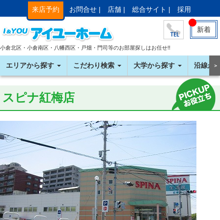
来店予約
お問合せ |
店舗 |
総合サイト |
採用
新着
小倉北区・小倉南区・八幡西区・戸畑・門司等のお部屋探しはお任せ!!
エリアから探す
こだわり検索
大学から探す
沿線か
＞
スピナ紅梅店