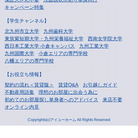
キャンペーン特集
【学生チャンネル】
北九州市立大学
九州歯科大学
東筑紫短期大学・
九州栄養福祉大学
西南女学院大学
西日本工業大学
小倉キャンパス
九州工業大学
九州国際大学
小倉エリアの専門学校
八幡エリアの専門学校
【お役立ち情報】
契約の流れ＜賃貸版＞
賃貸Q&A
お引越しガイド
不動産用語集
理想のお部屋に出会う為に
初めてのお部屋探し
単身者へのアドバイス
来店不要
オンライン内見
Copyrights(c)アイユーホーム All Rights Reserved