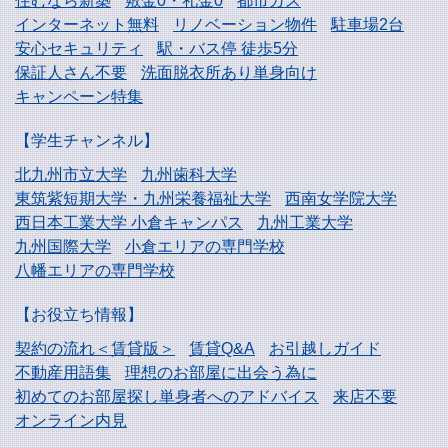
住むなら新築
敷金0・礼金0
都市ガス
インターネット無料
リノベーション物件
駐車場2台
安心セキュリティ
駅・バス停 徒歩5分
保証人さん不要
洗面脱衣所あり単身向け
キャンペーン特集
【学生チャンネル】
北九州市立大学
九州歯科大学
東筑紫短期大学・
九州栄養福祉大学
西南女学院大学
西日本工業大学
小倉キャンパス
九州工業大学
九州国際大学
小倉エリアの専門学校
八幡エリアの専門学校
【お役立ち情報】
契約の流れ＜賃貸版＞
賃貸Q&A
お引越しガイド
不動産用語集
理想のお部屋に出会う為に
初めてのお部屋探し
単身者へのアドバイス
来店不要
オンライン内見