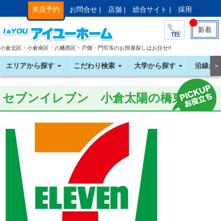
来店予約
お問合せ |
店舗 |
総合サイト |
採用
新着
小倉北区・小倉南区・八幡西区・戸畑・門司等のお部屋探しはお任せ!!
エリアから探す
こだわり検索
大学から探す
沿線か
＞
セブンイレブン 小倉太陽の橋東店