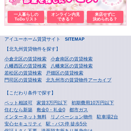
一人暮らしの
オンライン内見
来店せずに
ToDoリスト
できる？
決められる？
アイユーホーム賃貸サイト
SITEMAP
【北九州賃貸物件を探す】
小倉北区の賃貸検索
小倉南区の賃貸検索
八幡西区の賃貸検索
八幡東区の賃貸検索
若松区の賃貸検索
戸畑区の賃貸検索
門司区の賃貸検索
北九州市の賃貸物件アーカイブ
【こだわり条件で探す】
ペット相談可
家賃3万円以下
初期費用10万円以下
住むなら新築
敷金0・礼金0
都市ガス
インターネット無料
リノベーション物件
駐車場2台
安心セキュリティ
駅・バス停 徒歩5分
保証人さん不要
洗面脱衣所あり単身向け