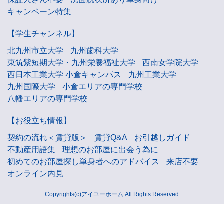
キャンペーン特集
【学生チャンネル】
北九州市立大学
九州歯科大学
東筑紫短期大学・
九州栄養福祉大学
西南女学院大学
西日本工業大学
小倉キャンパス
九州工業大学
九州国際大学
小倉エリアの専門学校
八幡エリアの専門学校
【お役立ち情報】
契約の流れ＜賃貸版＞
賃貸Q&A
お引越しガイド
不動産用語集
理想のお部屋に出会う為に
初めてのお部屋探し
単身者へのアドバイス
来店不要
オンライン内見
Copyrights(c)アイユーホーム All Rights Reserved