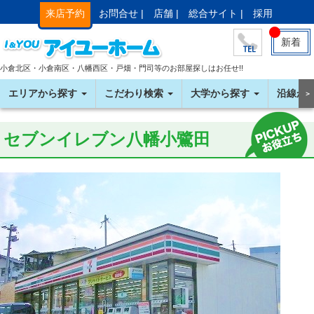
来店予約
お問合せ |
店舗 |
総合サイト |
採用
新着
小倉北区・小倉南区・八幡西区・戸畑・門司等のお部屋探しはお任せ!!
エリアから探す
こだわり検索
大学から探す
沿線か
＞
セブンイレブン八幡小鷺田