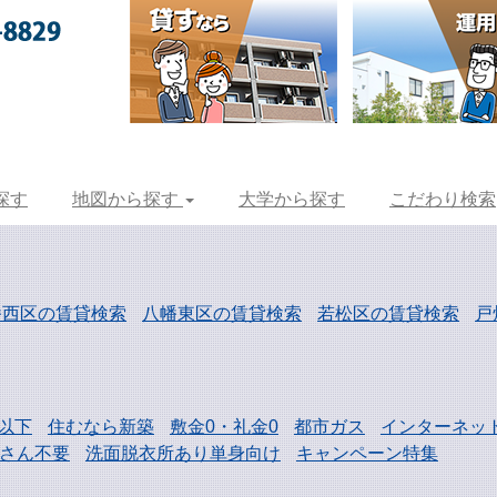
探す
地図から探す
大学から探す
こだわり検索
幡西区の賃貸検索
八幡東区の賃貸検索
若松区の賃貸検索
戸
以下
住むなら新築
敷金0・礼金0
都市ガス
インターネッ
さん不要
洗面脱衣所あり単身向け
キャンペーン特集