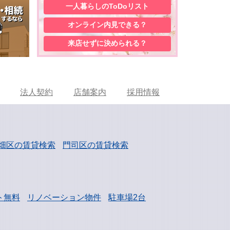
一人暮らしの
ToDoリスト
オンライン内見
できる？
来店せずに
決められる？
法人契約
店舗案内
採用情報
畑区の賃貸検索
門司区の賃貸検索
ト無料
リノベーション物件
駐車場2台