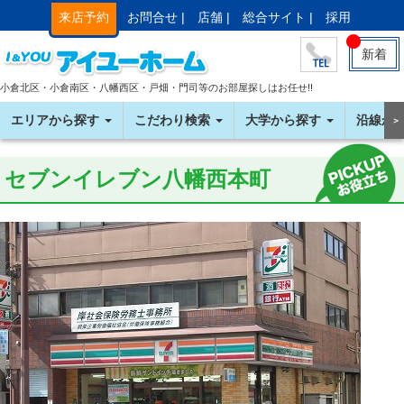
来店予約
お問合せ |
店舗 |
総合サイト |
採用
新着
小倉北区・小倉南区・八幡西区・戸畑・門司等のお部屋探しはお任せ!!
エリアから探す
こだわり検索
大学から探す
沿線か
＞
セブンイレブン八幡西本町