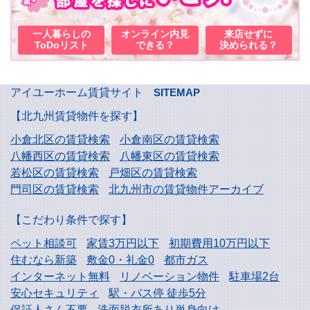
一人暮らしの
オンライン内見
来店せずに
ToDoリスト
できる？
決められる？
アイユーホーム賃貸サイト
SITEMAP
【北九州賃貸物件を探す】
小倉北区の賃貸検索
小倉南区の賃貸検索
八幡西区の賃貸検索
八幡東区の賃貸検索
若松区の賃貸検索
戸畑区の賃貸検索
門司区の賃貸検索
北九州市の賃貸物件アーカイブ
【こだわり条件で探す】
ペット相談可
家賃3万円以下
初期費用10万円以下
住むなら新築
敷金0・礼金0
都市ガス
インターネット無料
リノベーション物件
駐車場2台
安心セキュリティ
駅・バス停 徒歩5分
保証人さん不要
洗面脱衣所あり単身向け