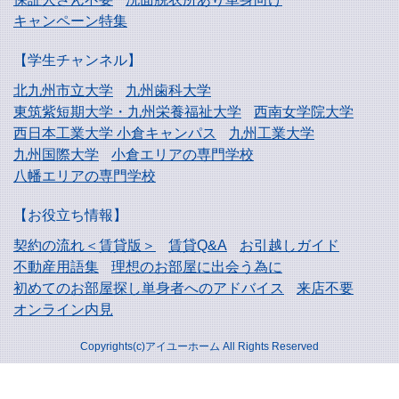
キャンペーン特集
【学生チャンネル】
北九州市立大学
九州歯科大学
東筑紫短期大学・
九州栄養福祉大学
西南女学院大学
西日本工業大学
小倉キャンパス
九州工業大学
九州国際大学
小倉エリアの専門学校
八幡エリアの専門学校
【お役立ち情報】
契約の流れ＜賃貸版＞
賃貸Q&A
お引越しガイド
不動産用語集
理想のお部屋に出会う為に
初めてのお部屋探し
単身者へのアドバイス
来店不要
オンライン内見
Copyrights(c)アイユーホーム All Rights Reserved