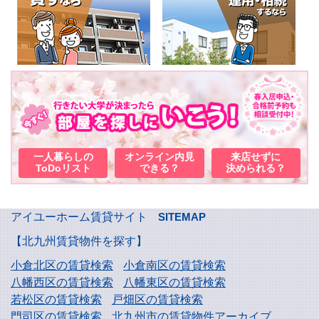
一人暮らしの
オンライン内見
来店せずに
ToDoリスト
できる？
決められる？
アイユーホーム賃貸サイト
SITEMAP
【北九州賃貸物件を探す】
小倉北区の賃貸検索
小倉南区の賃貸検索
八幡西区の賃貸検索
八幡東区の賃貸検索
若松区の賃貸検索
戸畑区の賃貸検索
門司区の賃貸検索
北九州市の賃貸物件アーカイブ