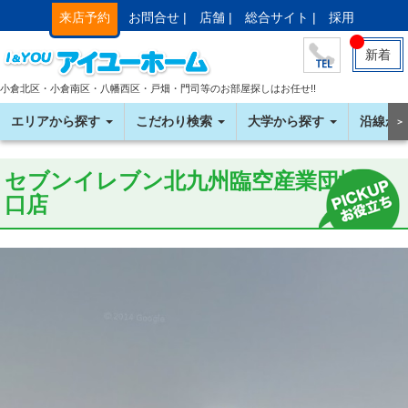
来店予約
お問合せ |
店舗 |
総合サイト |
採用
新着
小倉北区・小倉南区・八幡西区・戸畑・門司等のお部屋探しはお任せ!!
エリアから探す
こだわり検索
大学から探す
沿線か
＞
セブンイレブン北九州臨空産業団地入
口店