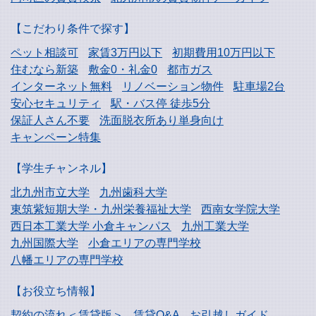
【こだわり条件で探す】
ペット相談可
家賃3万円以下
初期費用10万円以下
住むなら新築
敷金0・礼金0
都市ガス
インターネット無料
リノベーション物件
駐車場2台
安心セキュリティ
駅・バス停 徒歩5分
保証人さん不要
洗面脱衣所あり単身向け
キャンペーン特集
【学生チャンネル】
北九州市立大学
九州歯科大学
東筑紫短期大学・
九州栄養福祉大学
西南女学院大学
西日本工業大学
小倉キャンパス
九州工業大学
九州国際大学
小倉エリアの専門学校
八幡エリアの専門学校
【お役立ち情報】
契約の流れ＜賃貸版＞
賃貸Q&A
お引越しガイド