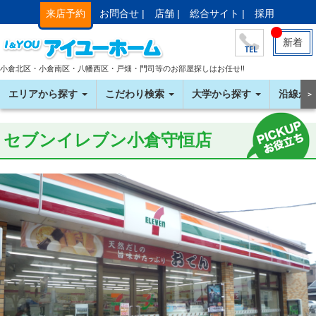
来店予約
お問合せ |
店舗 |
総合サイト |
採用
新着
小倉北区・小倉南区・八幡西区・戸畑・門司等のお部屋探しはお任せ!!
エリアから探す
こだわり検索
大学から探す
沿線か
＞
セブンイレブン小倉守恒店