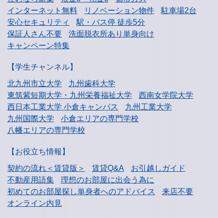
インターネット無料
リノベーション物件
駐車場2台
安心セキュリティ
駅・バス停 徒歩5分
保証人さん不要
洗面脱衣所あり単身向け
キャンペーン特集
【学生チャンネル】
北九州市立大学
九州歯科大学
東筑紫短期大学・
九州栄養福祉大学
西南女学院大学
西日本工業大学
小倉キャンパス
九州工業大学
九州国際大学
小倉エリアの専門学校
八幡エリアの専門学校
【お役立ち情報】
契約の流れ＜賃貸版＞
賃貸Q&A
お引越しガイド
不動産用語集
理想のお部屋に出会う為に
初めてのお部屋探し
単身者へのアドバイス
来店不要
オンライン内見