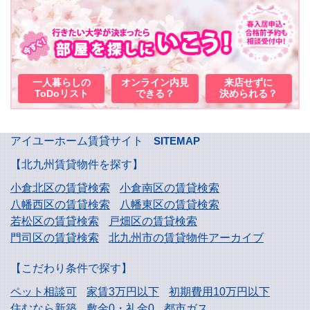
一人暮らしの
オンライン内見
来店せずに
ToDoリスト
できる？
決められる？
アイユーホーム賃貸サイト
SITEMAP
【北九州賃貸物件を探す】
小倉北区の賃貸検索
小倉南区の賃貸検索
八幡西区の賃貸検索
八幡東区の賃貸検索
若松区の賃貸検索
戸畑区の賃貸検索
門司区の賃貸検索
北九州市の賃貸物件アーカイブ
【こだわり条件で探す】
ペット相談可
家賃3万円以下
初期費用10万円以下
住むなら新築
敷金0・礼金0
都市ガス