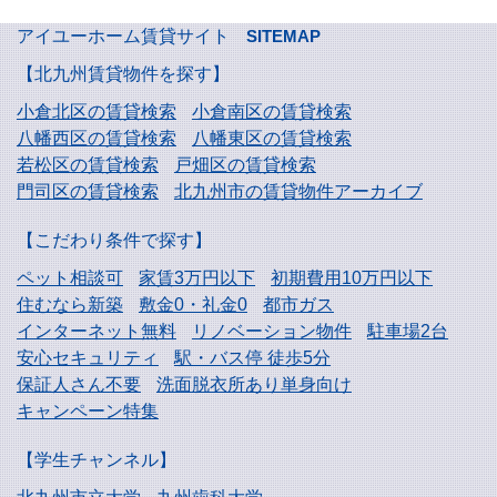
アイユーホーム賃貸サイト
SITEMAP
【北九州賃貸物件を探す】
小倉北区の賃貸検索
小倉南区の賃貸検索
八幡西区の賃貸検索
八幡東区の賃貸検索
若松区の賃貸検索
戸畑区の賃貸検索
門司区の賃貸検索
北九州市の賃貸物件アーカイブ
【こだわり条件で探す】
ペット相談可
家賃3万円以下
初期費用10万円以下
住むなら新築
敷金0・礼金0
都市ガス
インターネット無料
リノベーション物件
駐車場2台
安心セキュリティ
駅・バス停 徒歩5分
保証人さん不要
洗面脱衣所あり単身向け
キャンペーン特集
【学生チャンネル】