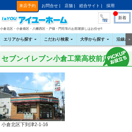
来店予約
お問合せ |
店舗 |
総合サイト |
採用
新着
小倉北区・小倉南区・八幡西区・戸畑・門司等のお部屋探しはお任せ!!
エリアから探す
こだわり検索
大学から探す
沿線か
＞
セブンイレブン小倉工業高校前店
小倉北区下到津2-1-16