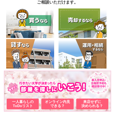
ご相談いただけます。
一人暮らしの
オンライン内見
来店せずに
ToDoリスト
できる？
決められる？