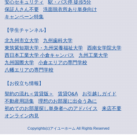
安心セキュリティ
駅・バス停 徒歩5分
保証人さん不要
洗面脱衣所あり単身向け
キャンペーン特集
【学生チャンネル】
北九州市立大学
九州歯科大学
東筑紫短期大学・
九州栄養福祉大学
西南女学院大学
西日本工業大学
小倉キャンパス
九州工業大学
九州国際大学
小倉エリアの専門学校
八幡エリアの専門学校
【お役立ち情報】
契約の流れ＜賃貸版＞
賃貸Q&A
お引越しガイド
不動産用語集
理想のお部屋に出会う為に
初めてのお部屋探し
単身者へのアドバイス
来店不要
オンライン内見
Copyrights(c)アイユーホーム All Rights Reserved