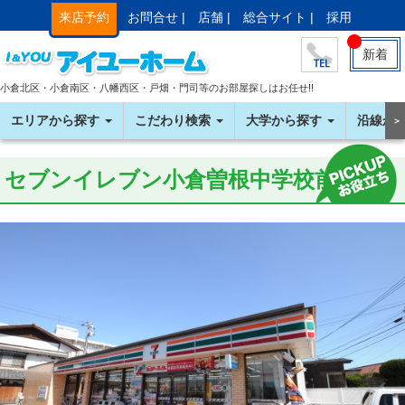
来店予約
お問合せ |
店舗 |
総合サイト |
採用
新着
小倉北区・小倉南区・八幡西区・戸畑・門司等のお部屋探しはお任せ!!
エリアから探す
こだわり検索
大学から探す
沿線か
＞
セブンイレブン小倉曽根中学校前店