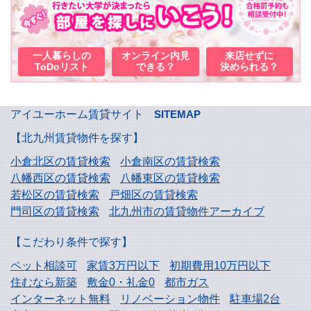
一人暮らしの
オンライン内見
来店せずに
ToDoリスト
できる？
決められる？
アイユーホーム賃貸サイト
SITEMAP
【北九州賃貸物件を探す】
小倉北区の賃貸検索
小倉南区の賃貸検索
八幡西区の賃貸検索
八幡東区の賃貸検索
若松区の賃貸検索
戸畑区の賃貸検索
門司区の賃貸検索
北九州市の賃貸物件アーカイブ
【こだわり条件で探す】
ペット相談可
家賃3万円以下
初期費用10万円以下
住むなら新築
敷金0・礼金0
都市ガス
インターネット無料
リノベーション物件
駐車場2台