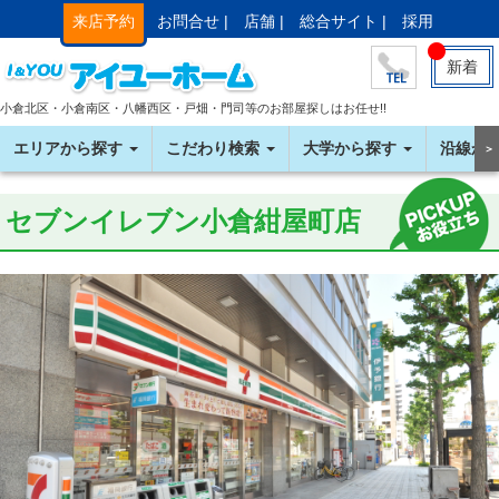
来店予約
お問合せ |
店舗 |
総合サイト |
採用
新着
小倉北区・小倉南区・八幡西区・戸畑・門司等のお部屋探しはお任せ!!
エリアから探す
こだわり検索
大学から探す
沿線か
＞
セブンイレブン小倉紺屋町店