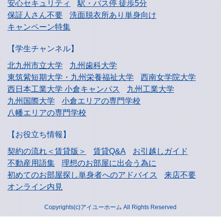
安心セキュリティ
駅・バス停 徒歩5分
保証人さん不要
洗面脱衣所あり単身向け
キャンペーン特集
【学生チャンネル】
北九州市立大学
九州歯科大学
東筑紫短期大学・
九州栄養福祉大学
西南女学院大学
西日本工業大学
小倉キャンパス
九州工業大学
九州国際大学
小倉エリアの専門学校
八幡エリアの専門学校
【お役立ち情報】
契約の流れ＜賃貸版＞
賃貸Q&A
お引越しガイド
不動産用語集
理想のお部屋に出会う為に
初めてのお部屋探し
単身者へのアドバイス
来店不要
オンライン内見
Copyrights(c)アイユーホーム All Rights Reserved