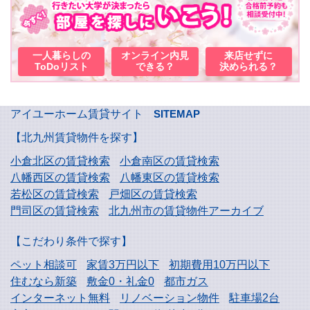
一人暮らしの
オンライン内見
来店せずに
ToDoリスト
できる？
決められる？
アイユーホーム賃貸サイト
SITEMAP
【北九州賃貸物件を探す】
小倉北区の賃貸検索
小倉南区の賃貸検索
八幡西区の賃貸検索
八幡東区の賃貸検索
若松区の賃貸検索
戸畑区の賃貸検索
門司区の賃貸検索
北九州市の賃貸物件アーカイブ
【こだわり条件で探す】
ペット相談可
家賃3万円以下
初期費用10万円以下
住むなら新築
敷金0・礼金0
都市ガス
インターネット無料
リノベーション物件
駐車場2台