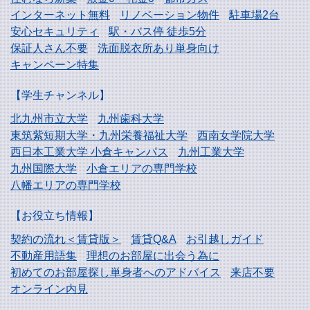
インターネット無料
リノベーション物件
駐車場2台
安心セキュリティ
駅・バス停 徒歩5分
保証人さん不要
洗面脱衣所あり単身向け
キャンペーン特集
【学生チャンネル】
北九州市立大学
九州歯科大学
東筑紫短期大学・
九州栄養福祉大学
西南女学院大学
西日本工業大学
小倉キャンパス
九州工業大学
九州国際大学
小倉エリアの専門学校
八幡エリアの専門学校
【お役立ち情報】
契約の流れ＜賃貸版＞
賃貸Q&A
お引越しガイド
不動産用語集
理想のお部屋に出会う為に
初めてのお部屋探し
単身者へのアドバイス
来店不要
オンライン内見