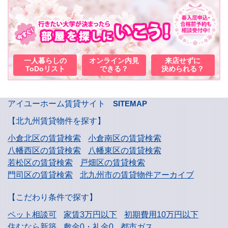
一人暮らしの
オンライン内見
来店せずに
ToDoリスト
できる？
決められる？
アイユーホーム賃貸サイト
SITEMAP
【北九州賃貸物件を探す】
小倉北区の賃貸検索
小倉南区の賃貸検索
八幡西区の賃貸検索
八幡東区の賃貸検索
若松区の賃貸検索
戸畑区の賃貸検索
門司区の賃貸検索
北九州市の賃貸物件アーカイブ
【こだわり条件で探す】
ペット相談可
家賃3万円以下
初期費用10万円以下
住むなら新築
敷金0・礼金0
都市ガス