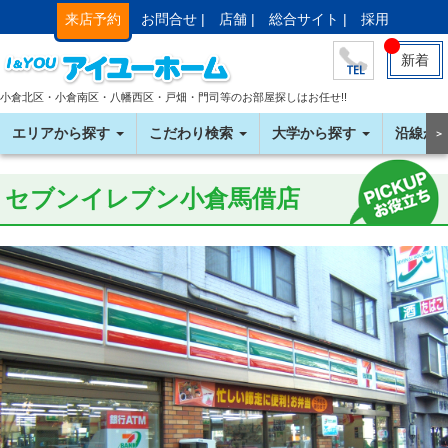
来店予約
お問合せ |
店舗 |
総合サイト |
採用
新着
小倉北区・小倉南区・八幡西区・戸畑・門司等のお部屋探しはお任せ!!
エリアから探す
こだわり検索
大学から探す
沿線か
＞
セブンイレブン小倉馬借店