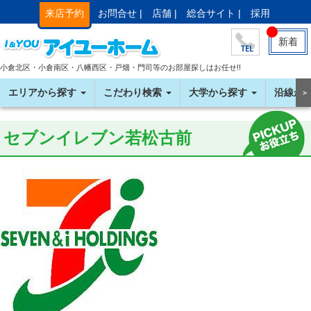
来店予約
お問合せ |
店舗 |
総合サイト |
採用
新着
小倉北区・小倉南区・八幡西区・戸畑・門司等のお部屋探しはお任せ!!
エリアから探す
こだわり検索
大学から探す
沿線か
＞
セブンイレブン若松古前