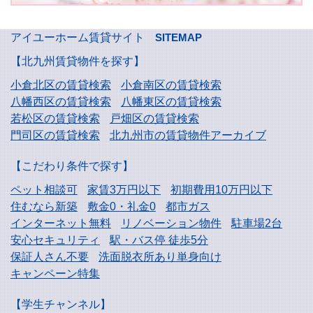
アイユーホーム賃貸サイト
SITEMAP
【北九州賃貸物件を探す】
小倉北区の賃貸検索
小倉南区の賃貸検索
八幡西区の賃貸検索
八幡東区の賃貸検索
若松区の賃貸検索
戸畑区の賃貸検索
門司区の賃貸検索
北九州市の賃貸物件アーカイブ
【こだわり条件で探す】
ペット相談可
家賃3万円以下
初期費用10万円以下
住むなら新築
敷金0・礼金0
都市ガス
インターネット無料
リノベーション物件
駐車場2台
安心セキュリティ
駅・バス停 徒歩5分
保証人さん不要
洗面脱衣所あり単身向け
キャンペーン特集
【学生チャンネル】