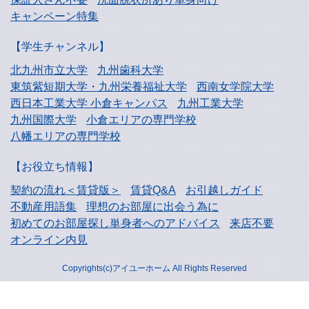
キャンペーン特集
【学生チャンネル】
北九州市立大学
九州歯科大学
東筑紫短期大学・
九州栄養福祉大学
西南女学院大学
西日本工業大学
小倉キャンパス
九州工業大学
九州国際大学
小倉エリアの専門学校
八幡エリアの専門学校
【お役立ち情報】
契約の流れ＜賃貸版＞
賃貸Q&A
お引越しガイド
不動産用語集
理想のお部屋に出会う為に
初めてのお部屋探し
単身者へのアドバイス
来店不要
オンライン内見
Copyrights(c)アイユーホーム All Rights Reserved