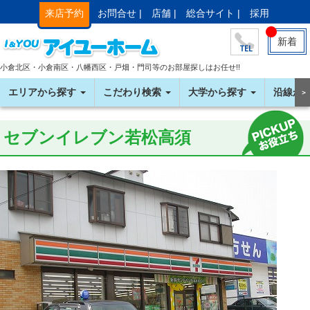
来店予約
お問合せ |
店舗 |
総合サイト |
採用
新着
小倉北区・小倉南区・八幡西区・戸畑・門司等のお部屋探しはお任せ!!
エリアから探す
こだわり検索
大学から探す
沿線か
＞
セブンイレブン若松高須