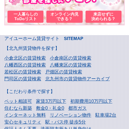
一人暮らしの
オンライン内見
来店せずに
ToDoリスト
できる？
決められる？
アイユーホーム賃貸サイト
SITEMAP
【北九州賃貸物件を探す】
小倉北区の賃貸検索
小倉南区の賃貸検索
八幡西区の賃貸検索
八幡東区の賃貸検索
若松区の賃貸検索
戸畑区の賃貸検索
門司区の賃貸検索
北九州市の賃貸物件アーカイブ
【こだわり条件で探す】
ペット相談可
家賃3万円以下
初期費用10万円以下
住むなら新築
敷金0・礼金0
都市ガス
インターネット無料
リノベーション物件
駐車場2台
安心セキュリティ
駅・バス停 徒歩5分
保証人さん不要
洗面脱衣所あり単身向け