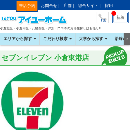
来店予約
お問合せ |
店舗 |
総合サイト |
採用
新着
小倉北区・小倉南区・八幡西区・戸畑・門司等のお部屋探しはお任せ!!
エリアから探す
こだわり検索
大学から探す
沿線か
＞
セブンイレブン 小倉東港店