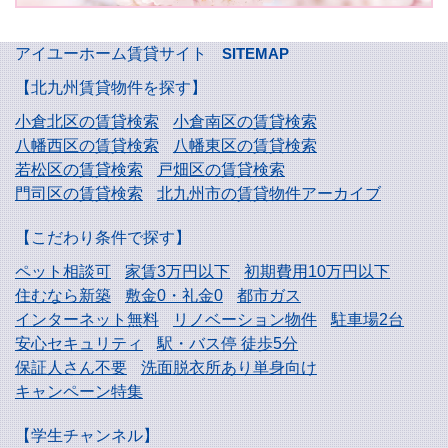
アイユーホーム賃貸サイト
SITEMAP
【北九州賃貸物件を探す】
小倉北区の賃貸検索
小倉南区の賃貸検索
八幡西区の賃貸検索
八幡東区の賃貸検索
若松区の賃貸検索
戸畑区の賃貸検索
門司区の賃貸検索
北九州市の賃貸物件アーカイブ
【こだわり条件で探す】
ペット相談可
家賃3万円以下
初期費用10万円以下
住むなら新築
敷金0・礼金0
都市ガス
インターネット無料
リノベーション物件
駐車場2台
安心セキュリティ
駅・バス停 徒歩5分
保証人さん不要
洗面脱衣所あり単身向け
キャンペーン特集
【学生チャンネル】