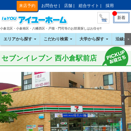
来店予約
お問合せ |
店舗 |
総合サイト |
採用
新着
小倉北区・小倉南区・八幡西区・戸畑・門司等のお部屋探しはお任せ!!
エリアから探す
こだわり検索
大学から探す
沿線か
＞
セブンイレブン 西小倉駅前店