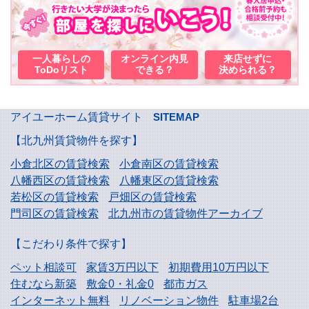
一人暮らしの
オンライン内見
来店せずに
ToDoリスト
できる？
決められる？
アイユーホーム賃貸サイト
SITEMAP
【北九州賃貸物件を探す】
小倉北区の賃貸検索
小倉南区の賃貸検索
八幡西区の賃貸検索
八幡東区の賃貸検索
若松区の賃貸検索
戸畑区の賃貸検索
門司区の賃貸検索
北九州市の賃貸物件アーカイブ
【こだわり条件で探す】
ペット相談可
家賃3万円以下
初期費用10万円以下
住むなら新築
敷金0・礼金0
都市ガス
インターネット無料
リノベーション物件
駐車場2台