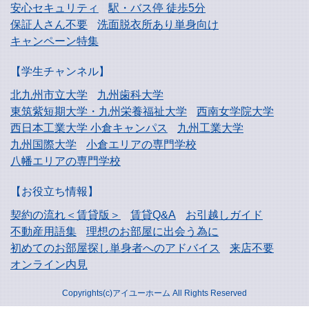
安心セキュリティ
駅・バス停 徒歩5分
保証人さん不要
洗面脱衣所あり単身向け
キャンペーン特集
【学生チャンネル】
北九州市立大学
九州歯科大学
東筑紫短期大学・
九州栄養福祉大学
西南女学院大学
西日本工業大学
小倉キャンパス
九州工業大学
九州国際大学
小倉エリアの専門学校
八幡エリアの専門学校
【お役立ち情報】
契約の流れ＜賃貸版＞
賃貸Q&A
お引越しガイド
不動産用語集
理想のお部屋に出会う為に
初めてのお部屋探し
単身者へのアドバイス
来店不要
オンライン内見
Copyrights(c)アイユーホーム All Rights Reserved