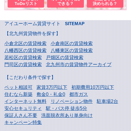
ToDoリスト
できる？
決められる？
アイユーホーム賃貸サイト
SITEMAP
【北九州賃貸物件を探す】
小倉北区の賃貸検索
小倉南区の賃貸検索
八幡西区の賃貸検索
八幡東区の賃貸検索
若松区の賃貸検索
戸畑区の賃貸検索
門司区の賃貸検索
北九州市の賃貸物件アーカイブ
【こだわり条件で探す】
ペット相談可
家賃3万円以下
初期費用10万円以下
住むなら新築
敷金0・礼金0
都市ガス
インターネット無料
リノベーション物件
駐車場2台
安心セキュリティ
駅・バス停 徒歩5分
保証人さん不要
洗面脱衣所あり単身向け
キャンペーン特集