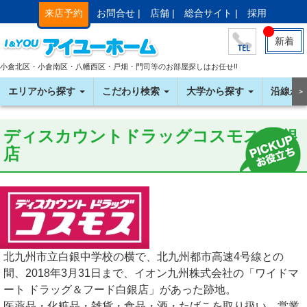
来店予約
お問合せ |
店舗 |
総合サイト |
採用
新着
小倉北区・小倉南区・八幡西区・戸畑・門司等のお部屋探しはお任せ!!
エリアから探す
こだわり検索
大学から探す
沿線か
＞
ディスカウントドラッグコスモス 白銀
店
北九州市立白銀中学校の横で、北九州都市高速4号線との
間、2018年3月31日まで、イオン九州株式会社の「ワイドマ
ート ドラッグ＆フード白銀店」があった跡地。
医薬品・化粧品・雑貨・食品・酒・たばこを取り扱い、営業