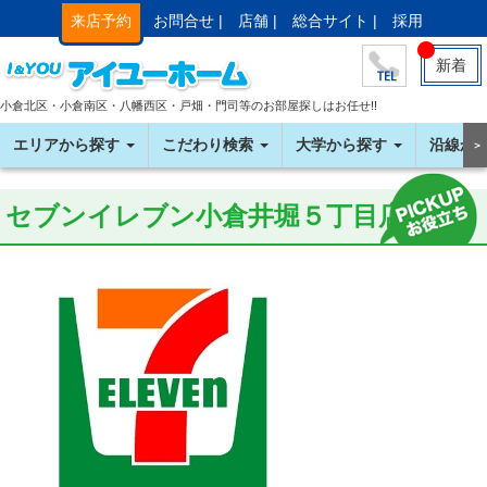
来店予約
お問合せ |
店舗 |
総合サイト |
採用
新着
小倉北区・小倉南区・八幡西区・戸畑・門司等のお部屋探しはお任せ!!
エリアから探す
こだわり検索
大学から探す
沿線か
＞
セブンイレブン小倉井堀５丁目店