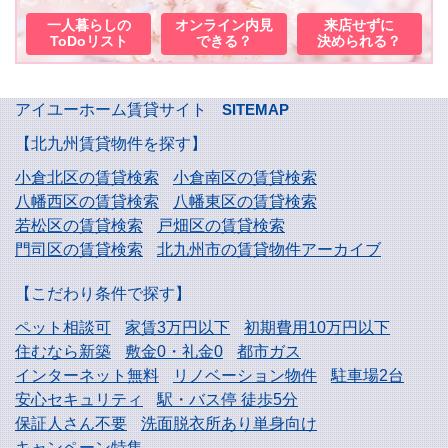
一人暮らしの
オンライン内見
来店せずに
ToDoリスト
できる？
決められる？
アイユーホーム賃貸サイト
SITEMAP
【北九州賃貸物件を探す】
小倉北区の賃貸検索
小倉南区の賃貸検索
八幡西区の賃貸検索
八幡東区の賃貸検索
若松区の賃貸検索
戸畑区の賃貸検索
門司区の賃貸検索
北九州市の賃貸物件アーカイブ
【こだわり条件で探す】
ペット相談可
家賃3万円以下
初期費用10万円以下
住むなら新築
敷金0・礼金0
都市ガス
インターネット無料
リノベーション物件
駐車場2台
安心セキュリティ
駅・バス停 徒歩5分
保証人さん不要
洗面脱衣所あり単身向け
キャンペーン特集