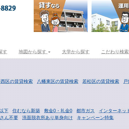
探す
地図から探す
大学から探す
こだわり検索
幡西区の賃貸検索
八幡東区の賃貸検索
若松区の賃貸検索
戸
以下
住むなら新築
敷金0・礼金0
都市ガス
インターネッ
さん不要
洗面脱衣所あり単身向け
キャンペーン特集