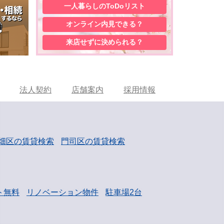
一人暮らしの
ToDoリスト
オンライン内見
できる？
来店せずに
決められる？
法人契約
店舗案内
採用情報
畑区の賃貸検索
門司区の賃貸検索
ト無料
リノベーション物件
駐車場2台