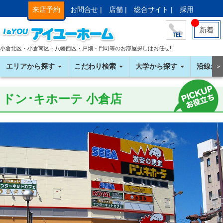
来店予約
お問合せ |
店舗 |
総合サイト |
採用
新着
小倉北区・小倉南区・八幡西区・戸畑・門司等のお部屋探しはお任せ!!
エリアから探す
こだわり検索
大学から探す
沿線か
＞
ドン･キホーテ 小倉店