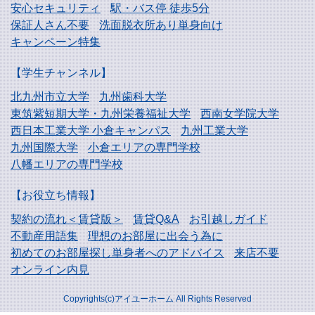
安心セキュリティ
駅・バス停 徒歩5分
保証人さん不要
洗面脱衣所あり単身向け
キャンペーン特集
【学生チャンネル】
北九州市立大学
九州歯科大学
東筑紫短期大学・
九州栄養福祉大学
西南女学院大学
西日本工業大学
小倉キャンパス
九州工業大学
九州国際大学
小倉エリアの専門学校
八幡エリアの専門学校
【お役立ち情報】
契約の流れ＜賃貸版＞
賃貸Q&A
お引越しガイド
不動産用語集
理想のお部屋に出会う為に
初めてのお部屋探し
単身者へのアドバイス
来店不要
オンライン内見
Copyrights(c)アイユーホーム All Rights Reserved