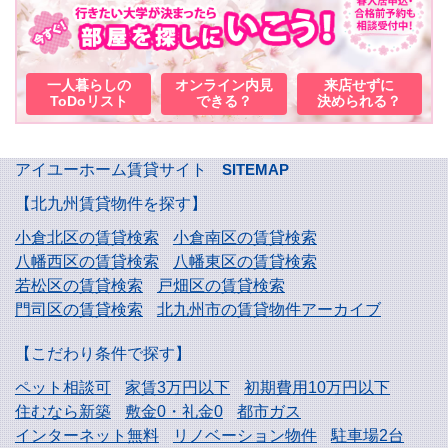
一人暮らしの
オンライン内見
来店せずに
ToDoリスト
できる？
決められる？
アイユーホーム賃貸サイト
SITEMAP
【北九州賃貸物件を探す】
小倉北区の賃貸検索
小倉南区の賃貸検索
八幡西区の賃貸検索
八幡東区の賃貸検索
若松区の賃貸検索
戸畑区の賃貸検索
門司区の賃貸検索
北九州市の賃貸物件アーカイブ
【こだわり条件で探す】
ペット相談可
家賃3万円以下
初期費用10万円以下
住むなら新築
敷金0・礼金0
都市ガス
インターネット無料
リノベーション物件
駐車場2台