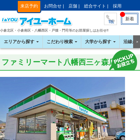
来店予約
お問合せ |
店舗 |
総合サイト |
採用
新着
小倉北区・小倉南区・八幡西区・戸畑・門司等のお部屋探しはお任せ!!
エリアから探す
こだわり検索
大学から探す
沿線か
＞
ファミリーマート八幡西三ヶ森店