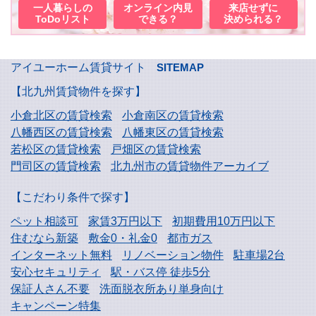
一人暮らしの
オンライン内見
来店せずに
ToDoリスト
できる？
決められる？
アイユーホーム賃貸サイト
SITEMAP
【北九州賃貸物件を探す】
小倉北区の賃貸検索
小倉南区の賃貸検索
八幡西区の賃貸検索
八幡東区の賃貸検索
若松区の賃貸検索
戸畑区の賃貸検索
門司区の賃貸検索
北九州市の賃貸物件アーカイブ
【こだわり条件で探す】
ペット相談可
家賃3万円以下
初期費用10万円以下
住むなら新築
敷金0・礼金0
都市ガス
インターネット無料
リノベーション物件
駐車場2台
安心セキュリティ
駅・バス停 徒歩5分
保証人さん不要
洗面脱衣所あり単身向け
キャンペーン特集