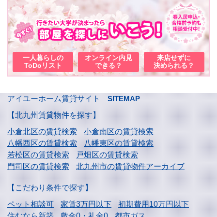
一人暮らしの
オンライン内見
来店せずに
ToDoリスト
できる？
決められる？
アイユーホーム賃貸サイト
SITEMAP
【北九州賃貸物件を探す】
小倉北区の賃貸検索
小倉南区の賃貸検索
八幡西区の賃貸検索
八幡東区の賃貸検索
若松区の賃貸検索
戸畑区の賃貸検索
門司区の賃貸検索
北九州市の賃貸物件アーカイブ
【こだわり条件で探す】
ペット相談可
家賃3万円以下
初期費用10万円以下
住むなら新築
敷金0・礼金0
都市ガス