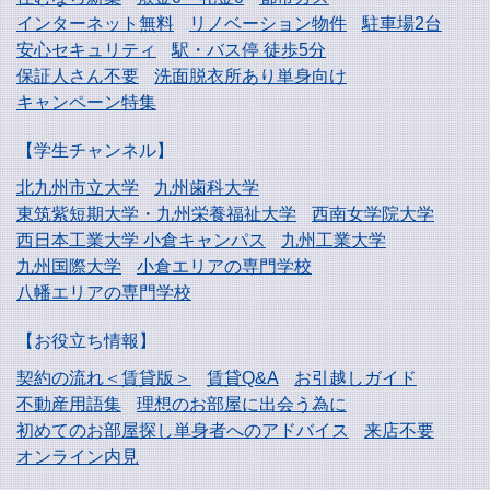
インターネット無料
リノベーション物件
駐車場2台
安心セキュリティ
駅・バス停 徒歩5分
保証人さん不要
洗面脱衣所あり単身向け
キャンペーン特集
【学生チャンネル】
北九州市立大学
九州歯科大学
東筑紫短期大学・
九州栄養福祉大学
西南女学院大学
西日本工業大学
小倉キャンパス
九州工業大学
九州国際大学
小倉エリアの専門学校
八幡エリアの専門学校
【お役立ち情報】
契約の流れ＜賃貸版＞
賃貸Q&A
お引越しガイド
不動産用語集
理想のお部屋に出会う為に
初めてのお部屋探し
単身者へのアドバイス
来店不要
オンライン内見