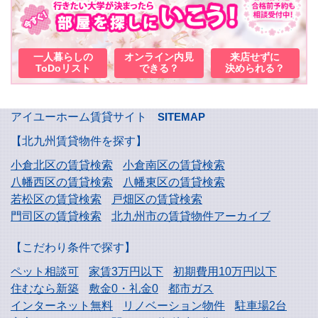
一人暮らしの
オンライン内見
来店せずに
ToDoリスト
できる？
決められる？
アイユーホーム賃貸サイト
SITEMAP
【北九州賃貸物件を探す】
小倉北区の賃貸検索
小倉南区の賃貸検索
八幡西区の賃貸検索
八幡東区の賃貸検索
若松区の賃貸検索
戸畑区の賃貸検索
門司区の賃貸検索
北九州市の賃貸物件アーカイブ
【こだわり条件で探す】
ペット相談可
家賃3万円以下
初期費用10万円以下
住むなら新築
敷金0・礼金0
都市ガス
インターネット無料
リノベーション物件
駐車場2台