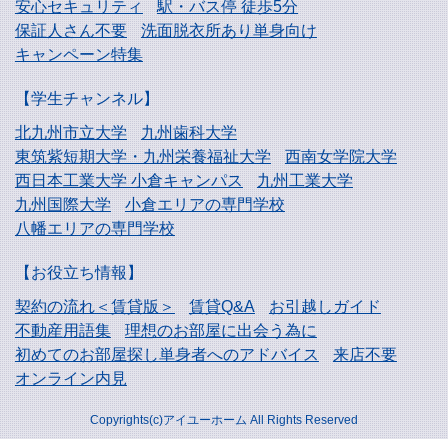
安心セキュリティ
駅・バス停 徒歩5分
保証人さん不要
洗面脱衣所あり単身向け
キャンペーン特集
【学生チャンネル】
北九州市立大学
九州歯科大学
東筑紫短期大学・
九州栄養福祉大学
西南女学院大学
西日本工業大学
小倉キャンパス
九州工業大学
九州国際大学
小倉エリアの専門学校
八幡エリアの専門学校
【お役立ち情報】
契約の流れ＜賃貸版＞
賃貸Q&A
お引越しガイド
不動産用語集
理想のお部屋に出会う為に
初めてのお部屋探し
単身者へのアドバイス
来店不要
オンライン内見
Copyrights(c)アイユーホーム All Rights Reserved