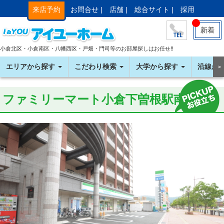
来店予約
お問合せ |
店舗 |
総合サイト |
採用
新着
小倉北区・小倉南区・八幡西区・戸畑・門司等のお部屋探しはお任せ!!
エリアから探す
こだわり検索
大学から探す
沿線か
＞
ファミリーマート小倉下曽根駅南店