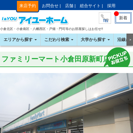
来店予約
お問合せ |
店舗 |
総合サイト |
採用
新着
小倉北区・小倉南区・八幡西区・戸畑・門司等のお部屋探しはお任せ!!
エリアから探す
こだわり検索
大学から探す
沿線か
＞
ファミリーマート小倉田原新町店