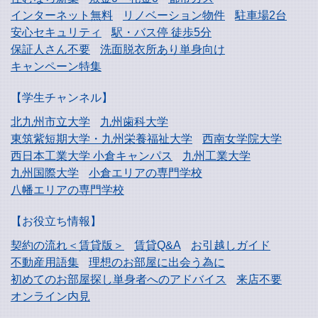
インターネット無料
リノベーション物件
駐車場2台
安心セキュリティ
駅・バス停 徒歩5分
保証人さん不要
洗面脱衣所あり単身向け
キャンペーン特集
【学生チャンネル】
北九州市立大学
九州歯科大学
東筑紫短期大学・
九州栄養福祉大学
西南女学院大学
西日本工業大学
小倉キャンパス
九州工業大学
九州国際大学
小倉エリアの専門学校
八幡エリアの専門学校
【お役立ち情報】
契約の流れ＜賃貸版＞
賃貸Q&A
お引越しガイド
不動産用語集
理想のお部屋に出会う為に
初めてのお部屋探し
単身者へのアドバイス
来店不要
オンライン内見