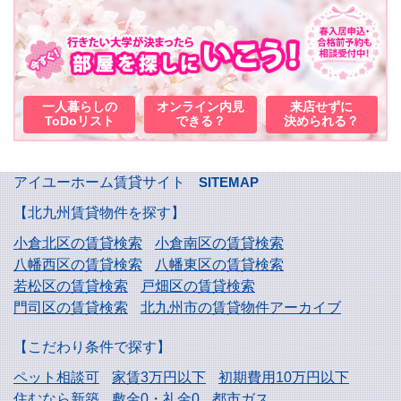
一人暮らしの
オンライン内見
来店せずに
ToDoリスト
できる？
決められる？
アイユーホーム賃貸サイト
SITEMAP
【北九州賃貸物件を探す】
小倉北区の賃貸検索
小倉南区の賃貸検索
八幡西区の賃貸検索
八幡東区の賃貸検索
若松区の賃貸検索
戸畑区の賃貸検索
門司区の賃貸検索
北九州市の賃貸物件アーカイブ
【こだわり条件で探す】
ペット相談可
家賃3万円以下
初期費用10万円以下
住むなら新築
敷金0・礼金0
都市ガス