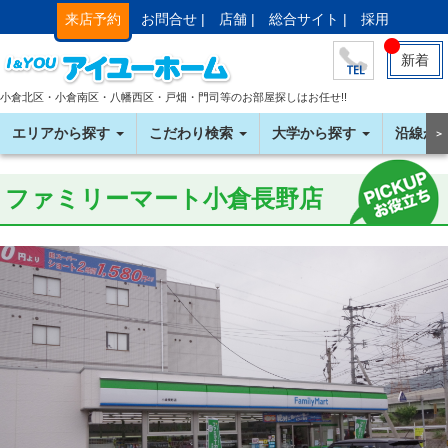
来店予約
お問合せ |
店舗 |
総合サイト |
採用
新着
小倉北区・小倉南区・八幡西区・戸畑・門司等のお部屋探しはお任せ!!
エリアから探す
こだわり検索
大学から探す
沿線か
＞
ファミリーマート小倉長野店