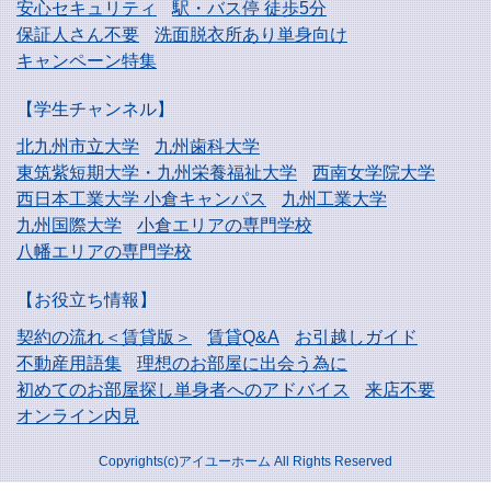
安心セキュリティ
駅・バス停 徒歩5分
保証人さん不要
洗面脱衣所あり単身向け
キャンペーン特集
【学生チャンネル】
北九州市立大学
九州歯科大学
東筑紫短期大学・
九州栄養福祉大学
西南女学院大学
西日本工業大学
小倉キャンパス
九州工業大学
九州国際大学
小倉エリアの専門学校
八幡エリアの専門学校
【お役立ち情報】
契約の流れ＜賃貸版＞
賃貸Q&A
お引越しガイド
不動産用語集
理想のお部屋に出会う為に
初めてのお部屋探し
単身者へのアドバイス
来店不要
オンライン内見
Copyrights(c)アイユーホーム All Rights Reserved