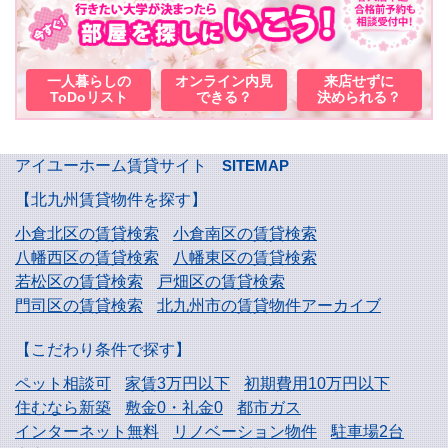
一人暮らしの
オンライン内見
来店せずに
ToDoリスト
できる？
決められる？
アイユーホーム賃貸サイト
SITEMAP
【北九州賃貸物件を探す】
小倉北区の賃貸検索
小倉南区の賃貸検索
八幡西区の賃貸検索
八幡東区の賃貸検索
若松区の賃貸検索
戸畑区の賃貸検索
門司区の賃貸検索
北九州市の賃貸物件アーカイブ
【こだわり条件で探す】
ペット相談可
家賃3万円以下
初期費用10万円以下
住むなら新築
敷金0・礼金0
都市ガス
インターネット無料
リノベーション物件
駐車場2台