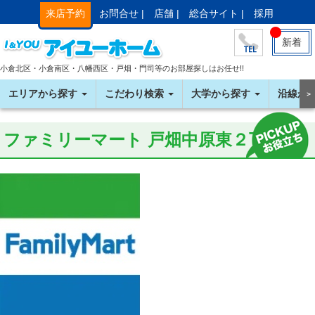
来店予約
お問合せ |
店舗 |
総合サイト |
採用
新着
小倉北区・小倉南区・八幡西区・戸畑・門司等のお部屋探しはお任せ!!
エリアから探す
こだわり検索
大学から探す
沿線か
＞
ファミリーマート 戸畑中原東２丁目店