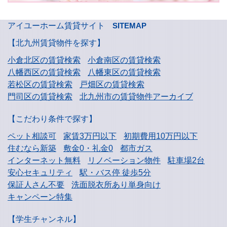
アイユーホーム賃貸サイト
SITEMAP
【北九州賃貸物件を探す】
小倉北区の賃貸検索
小倉南区の賃貸検索
八幡西区の賃貸検索
八幡東区の賃貸検索
若松区の賃貸検索
戸畑区の賃貸検索
門司区の賃貸検索
北九州市の賃貸物件アーカイブ
【こだわり条件で探す】
ペット相談可
家賃3万円以下
初期費用10万円以下
住むなら新築
敷金0・礼金0
都市ガス
インターネット無料
リノベーション物件
駐車場2台
安心セキュリティ
駅・バス停 徒歩5分
保証人さん不要
洗面脱衣所あり単身向け
キャンペーン特集
【学生チャンネル】