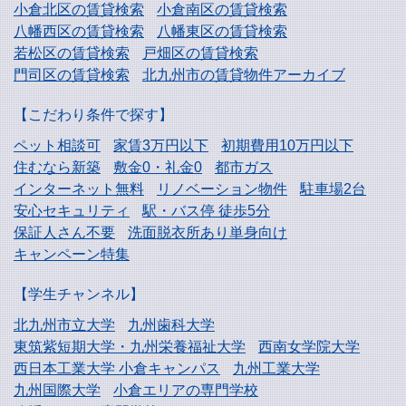
小倉北区の賃貸検索
小倉南区の賃貸検索
八幡西区の賃貸検索
八幡東区の賃貸検索
若松区の賃貸検索
戸畑区の賃貸検索
門司区の賃貸検索
北九州市の賃貸物件アーカイブ
【こだわり条件で探す】
ペット相談可
家賃3万円以下
初期費用10万円以下
住むなら新築
敷金0・礼金0
都市ガス
インターネット無料
リノベーション物件
駐車場2台
安心セキュリティ
駅・バス停 徒歩5分
保証人さん不要
洗面脱衣所あり単身向け
キャンペーン特集
【学生チャンネル】
北九州市立大学
九州歯科大学
東筑紫短期大学・
九州栄養福祉大学
西南女学院大学
西日本工業大学
小倉キャンパス
九州工業大学
九州国際大学
小倉エリアの専門学校