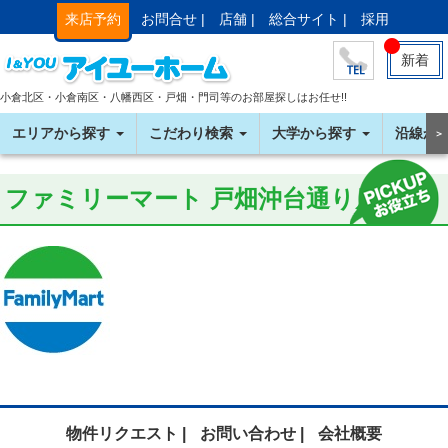
来店予約
お問合せ |
店舗 |
総合サイト |
採用
新着
小倉北区・小倉南区・八幡西区・戸畑・門司等のお部屋探しはお任せ!!
エリアから探す
こだわり検索
大学から探す
沿線か
＞
ファミリーマート 戸畑沖台通り店
物件リクエスト |
お問い合わせ |
会社概要